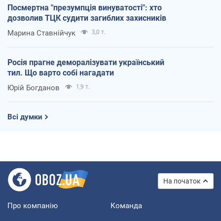
Посмертна "презумпція винуватості": хто
дозволив ТЦК судити загиблих захисників
Марина Ставнійчук
3,0 т.
Росія прагне деморалізувати український
тил. Що варто собі нагадати
Юрій Богданов
1,9 т.
Всі думки
На початок
Про компанію
Команда