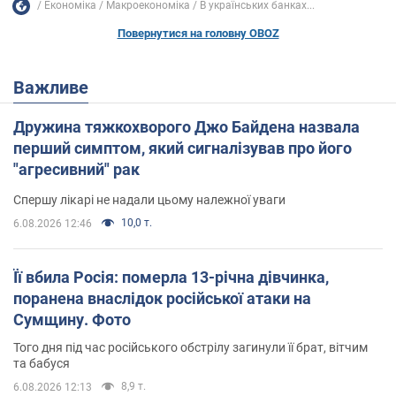
Економіка
Mакроекономіка
В українських банках...
Повернутися на головну OBOZ
Важливе
Дружина тяжкохворого Джо Байдена назвала
перший симптом, який сигналізував про його
"агресивний" рак
Спершу лікарі не надали цьому належної уваги
10,0 т.
6.08.2026 12:46
Її вбила Росія: померла 13-річна дівчинка,
поранена внаслідок російської атаки на
Сумщину. Фото
Того дня під час російського обстрілу загинули її брат, вітчим
та бабуся
8,9 т.
6.08.2026 12:13