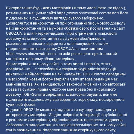
Використання будь-яких матеріалів ( в тому числі фото- та відео-),
розміщених на цьому сайті
https://www.obozrevatel.com
та всіх його
піддоменах, в будь-якому вигляді суворо заборонено.
Дозволяється використання при отриманні письмового дозволу
на їх використання та за умови обов'язкового посилання на сайт
OBOZ.UA, а для інтернет-видань - при отриманні письмового
дозволу на їх використання та за умови обов'язкового
розміщення прямого, відкритого для пошукових систем,
гіперпосилання на сторінку OBOZ.UA за посиланням
https://www.obozrevatel.com
, на якій розміщено оригінальний
матеріал в першому абзаці матеріалу.
Всі матеріали на цьому сайті, в тому числі інтерв’ю, статті,
дослідження – є службовими творами журналістів редакції,
виключні майнові права на які належать ТОВ «Золота середина».
На всі опубліковані фотоматеріали Getty Images редакція має
майнові права, які захищаються законом України «Про авторські
права та суміжні права», ніхто не має права без письмового
дозволу ТОВ «Золота середина» їх використовувати, вони не
підлягають подальшому відтворенню, перекладу, поширенню в
будь-якій формі.
Редакція OBOZ.UA може не поділяти точку зору, викладену в
авторському матеріалі. За достовірність інформації, опублікованої
в рекламних матеріалах, відповідальність несе рекламодавець.
Заборонено використання матеріалів розміщених на цьому сайті,
хоч із зазначенням гіперпосилання на сторінку цього сайту,