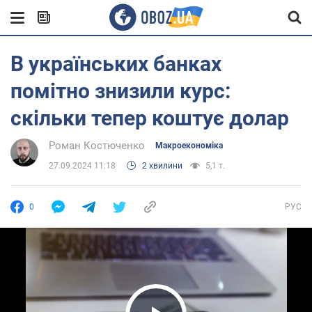
В українських банках
помітно знизили курс:
скільки тепер коштує долар
Роман Костюченко
Mакроекономіка
27.09.2024 11:18
2 хвилини
5,1 т.
0
РУС