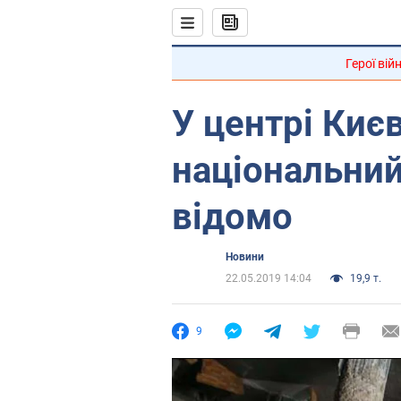
Герої вій
У центрі Киє
національний
відомо
Новини
22.05.2019 14:04
19,9 т.
9