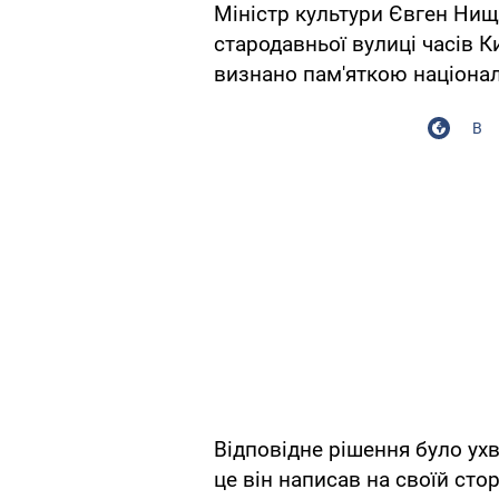
Міністр культури Євген Нищ
стародавньої вулиці часів К
визнано пам'яткою націонал
В
Відповідне рішення було ухв
це він написав на своїй стор