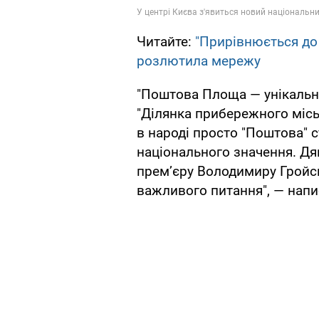
Читайте:
"Прирівнюється до 
розлютила мережу
"Поштова Площа — унікальни
"Ділянка прибережного місь
в народі просто "Поштова" ст
національного значення. Дя
прем’єру Володимиру Гройсм
важливого питання", — нап