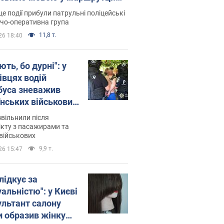
ція склала адмінпротокол.
це події прибули патрульні поліцейські
о
дчо-оперативна група
11,8 т.
26 18:40
ть, бо дурні": у
івцях водій
буса зневажив
їнських військових
латився. Відео
звільнили після
кту з пасажирами та
військових
9,9 т.
26 15:47
лідкує за
альністю": у Києві
ультант салону
и образив жінку