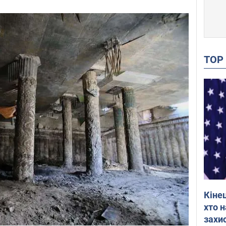
TO
Кіне
хто 
захис