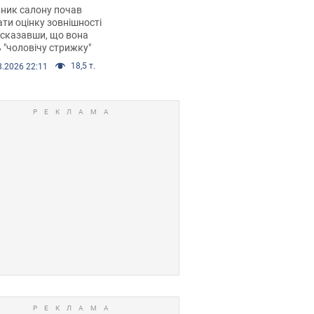
 хімієтерапії,
ник салону почав
орівся скандал.
ти оцінку зовнішності
 сказавши, що вона
 "чоловічу стрижку"
18,5 т.
8.2026 22:11