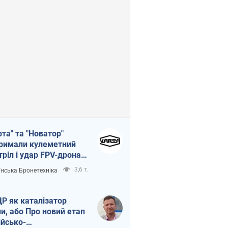
рта" та "Новатор"
римали кулеметний
тріл і удар FPV-дрона,
тувавши життя
3,6 т.
їнська Бронетехніка
церу ЗСУ
Р як каталізатор
ни, або Про новий етап
ійсько-