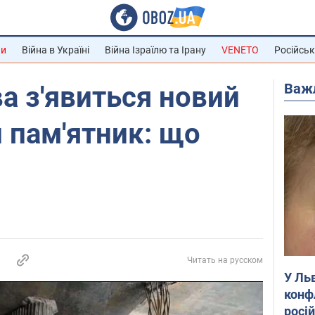
ни
Війна в Україні
Війна Ізраїлю та Ірану
VENETO
Російськ
Важ
ва з'явиться новий
 пам'ятник: що
Читать на русском
У Ль
конф
росі