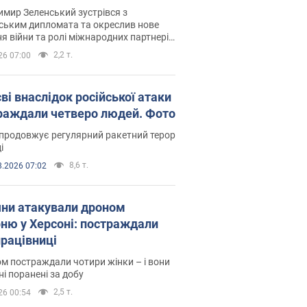
рв’ю з Безсмертним
мир Зеленський зустрівся з
ським дипломата та окреслив нове
я війни та ролі міжнародних партнерів
тьбі з Росією
2,2 т.
26 07:00
ві внаслідок російської атаки
раждали четверо людей. Фото
продовжує регулярний ракетний терор
і
8,6 т.
8.2026 07:02
яни атакували дроном
рню у Херсоні: постраждали
рацівниці
м постраждали чотири жінки – і вони
ні поранені за добу
2,5 т.
26 00:54