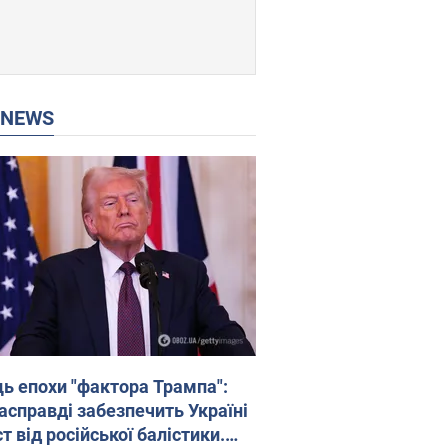
P NEWS
ць епохи "фактора Трампа":
насправді забезпечить Україні
т від російської балістики.