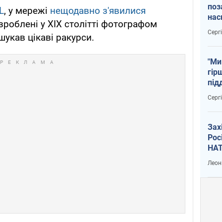
поз
L
, у мережі
нещодавно з'явилися
нас
зроблені у XIX столітті фотографом
тем
Серг
укав цікаві ракурси.
"Ми
гір
під
рак
Серг
Зах
Рос
НАТ
Леон