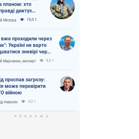
а планом: хто
правді диктує
п війни
10,0 т.
ій Місюра
 вже проходили через
ше": Україні не варто
даватися зневірі через
етний терор
8,9 т.
ій Марченко, експерт
ід проспав загрозу:
ія може перевірити
О війною
4,0 т.
ід Невзлін