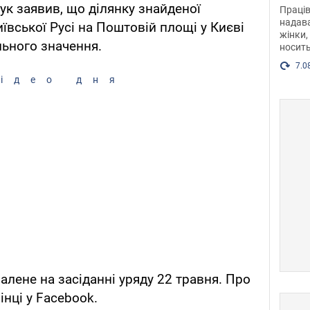
після
ук заявив, що ділянку знайденої
Праців
розг
надава
иївської Русі на Поштовій площі у Києві
жінки,
Фото
ьного значення.
носить
7.0
ідео дня
алене на засіданні уряду 22 травня. Про
інці у Facebook.