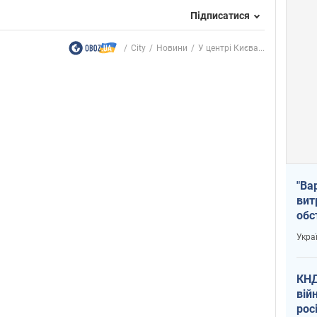
Підписатися
City
Новини
У центрі Києва...
"Ва
вит
обс
вря
Укра
офі
КНД
вій
рос