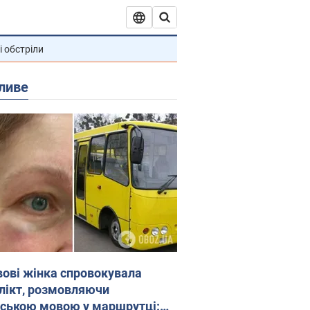
і обстріли
ливе
вові жінка спровокувала
лікт, розмовляючи
йською мовою у маршрутці: