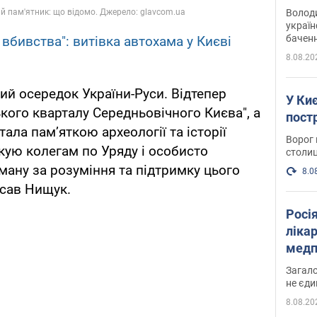
Інте
Володи
україн
баченн
вбивства": витівка автохама у Києві
у боро
8.08.20
й осередок України-Руси. Відтепер
У Киє
кого кварталу Середньовічного Києва", а
пост
ала пам’яткою археології та історії
Ворог 
кую колегам по Уряду і особисто
столиц
ану за розуміння та підтримку цього
8.0
исав Нищук.
Росі
ліка
медп
Загало
не єди
8.08.20