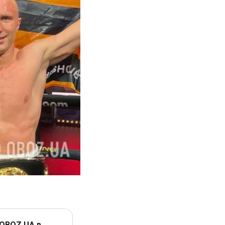
 OBOZ.UA в