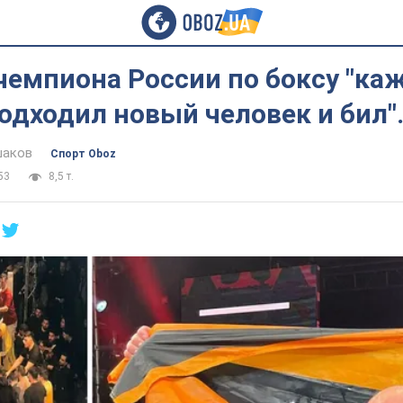
чемпиона России по боксу "ка
одходил новый человек и бил"
шаков
Спорт Oboz
53
8,5 т.