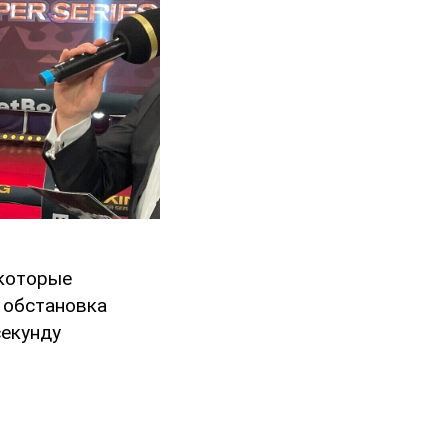
 которые
а обстановка
секунду