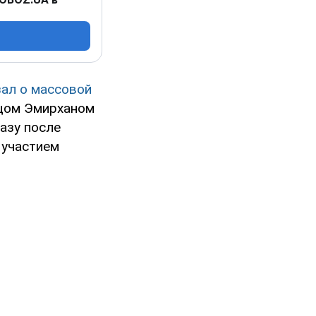
зал о массовой
цом Эмирханом
разу после
 участием