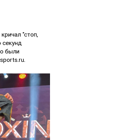
кричал "стоп,
о секунд
то были
ports.ru.