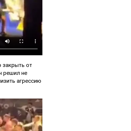
о закрыть от
н решил не
низить агрессию