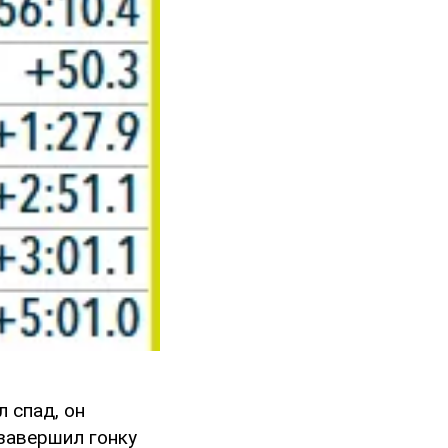
 спад, он
 завершил гонку