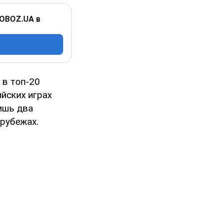
 OBOZ.UA в
 в топ-20
йских играх
ишь два
 рубежах.