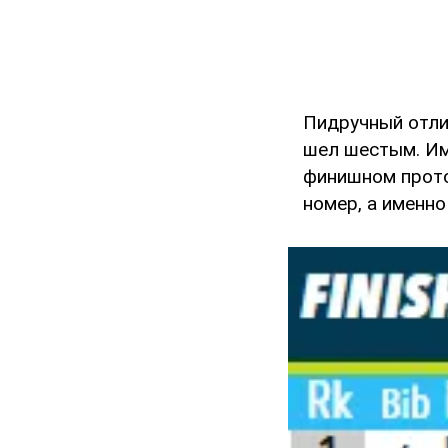
Пидручный отли
шел шестым. Им
финишном прото
номер, а именно