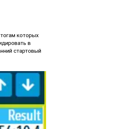
итогам которых
идировать в
анний стартовый