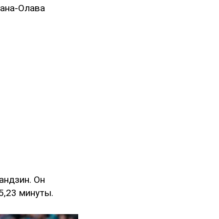
хана-Олава
андзин. Он
5,23 минуты.