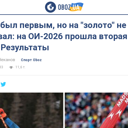
был первым, но на "золото" не
ал: на ОИ-2026 прошла вторая
 Результаты
Чеканов
Спорт Oboz
33
11,6 т.