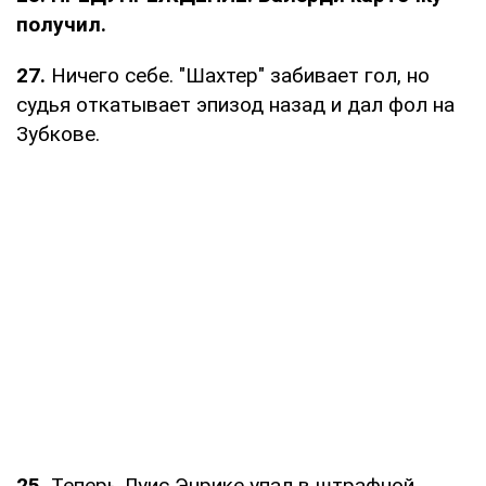
получил.
27.
Ничего себе. "Шахтер" забивает гол, но
судья откатывает эпизод назад и дал фол на
Зубкове.
25.
Теперь Луис Энрике упал в штрафной