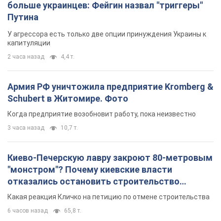
больше украинцев: Фейгин назвал "триггеры"
Путина
У агрессора есть только две опции принуждения Украины к
капитуляции
2 часа назад
4,4 т.
Армия РФ уничтожила предприятие Kromberg &
Schubert в Житомире. Фото
Когда предприятие возобновит работу, пока неизвестно
3 часа назад
10,7 т.
Киево-Печерскую лавру закроют 80-метровым
"монстром"? Почему киевские власти
отказались остановить строительство
небоскреба "московского верующего"
Какая реакция Кличко на петицию по отмене строительства
6 часов назад
65,8 т.