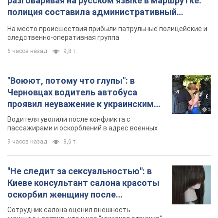
проявил неуважение к украинским
военным и поплатился за это.
Водителя уволили после конфликта с
Видео
пассажирами и оскорблений в адрес военных
9 часов назад
8,6 т.
"Не следит за сексуальностью": в
Киеве консультант салона красоты
оскорбил женщину после
химиотерапии, разгорелся скандал.
Сотрудник салона оценил внешность
Фото
женщины, заявив, что у нее "мужская стрижка"
3 часа назад
13,2 т.