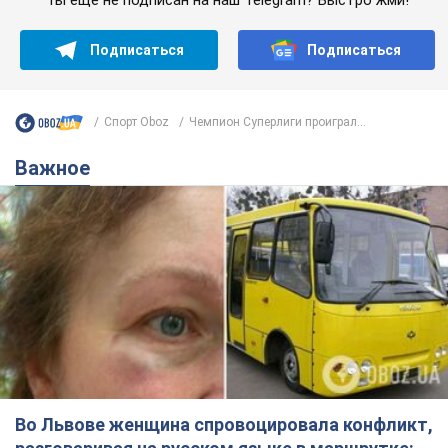
Во Львове женщина спровоцировала конфликт,
разговаривая на русском языке в маршрутке:
полиция составила административный
протокол. Видео
На место происшествия прибыли патрульные полицейские и
следственно-оперативная группа
6 часов назад
9,8 т.
"Воюют, потому что глупы": в
Черновцах водитель автобуса