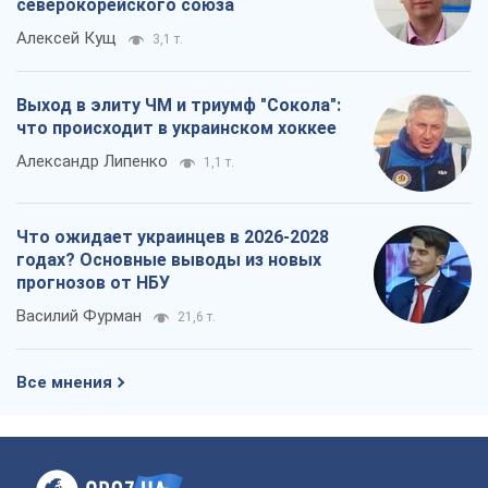
Что ожидает украинцев в 2026-2028
годах? Основные выводы из новых
прогнозов от НБУ
Василий Фурман
21,6 т.
Все мнения
О компании
Команда
Правовая информация
Политика
конфиденциальности
Реклама на сайте
Документы
Редакционная политика
Журналисты OBOZ.UA на месте
событий