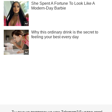
Ты еще не подписан на наш Telegram? Быстро жми!
Подписаться
Подписаться
Спорт Oboz
Чемпион Суперлиги проиграл...
Важное