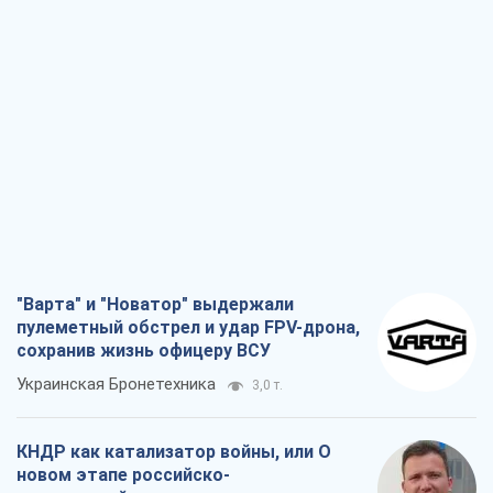
"Варта" и "Новатор" выдержали
пулеметный обстрел и удар FPV-дрона,
сохранив жизнь офицеру ВСУ
Украинская Бронетехника
3,0 т.
КНДР как катализатор войны, или О
новом этапе российско-
северокорейского союза
Алексей Кущ
3,1 т.
Выход в элиту ЧМ и триумф "Сокола":
что происходит в украинском хоккее
Александр Липенко
1,1 т.