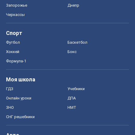
Формула-1
Моя школа
ГДЗ
Учебники
Онлайн уроки
ДПА
ЗНО
НМТ
СНГ решебники
Авто
Тест Драйв
Электромобили
Акции
Сервис
Food Oboz
Рецепты
Напитки
Диеты