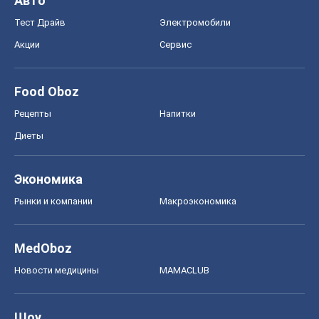
Экономика
Рынки и компании
Mакроэкономика
MedOboz
Новости медицины
MAMACLUB
Шоу
Афиша
Сплетни
Красота
Мода
Женский Журнал