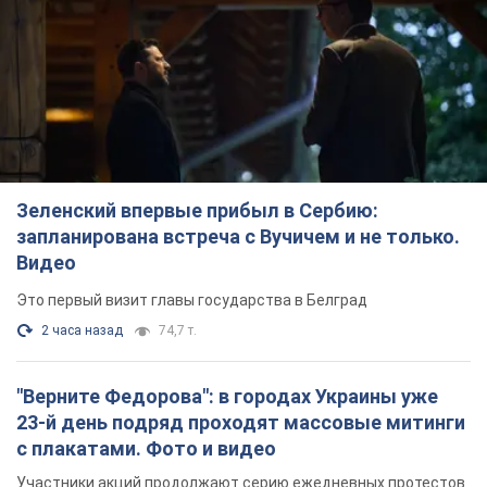
запланирована встреча с Вучичем и не только.
Видео
Это первый визит главы государства в Белград
2 часа назад
74,7 т.
"Верните Федорова": в городах Украины уже
23-й день подряд проходят массовые митинги
с плакатами. Фото и видео
Участники акций продолжают серию ежедневных протестов
3 часа назад
2,1 т.
Сенат США одобрил законопроект Грэма о
санкциях против России: что дальше
Документ предусматривает новые экономические
ограничения
2 часа назад
4,5 т.