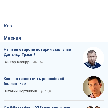
Rest
Мнения
На чьей стороне истории выступает
Дональд Трамп?
Виктор Каспрук
357
Как противостоять российской
баллистике
Виталий Портников
18,0 т.
От Wildberries к ВТБ: как один удар