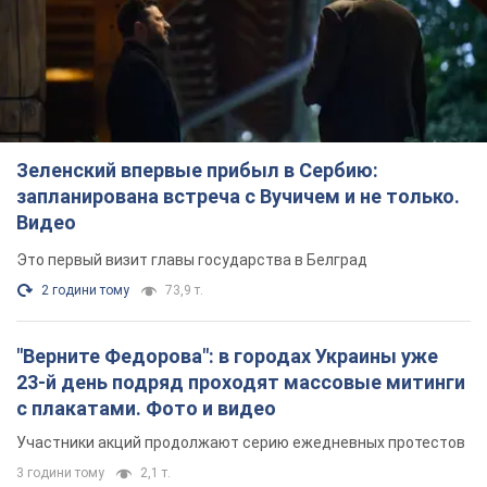
Видео
Это первый визит главы государства в Белград
2 години тому
73,9 т.
"Верните Федорова": в городах Украины уже
23-й день подряд проходят массовые митинги
с плакатами. Фото и видео
Участники акций продолжают серию ежедневных протестов
3 години тому
2,1 т.
Сенат США одобрил законопроект Грэма о
санкциях против России: что дальше
Документ предусматривает новые экономические
ограничения
2 години тому
4,5 т.