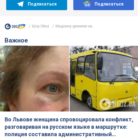
Во Львове женщина спровоцировала конфликт,
разговаривая на русском языке в маршрутке:
полиция составила административный
протокол. Видео
На место происшествия прибыли патрульные полицейские и
следственно-оперативная группа
6 годин тому
9,7 т.
"Воюют, потому что глупы": в
Черновцах водитель автобуса
проявил неуважение к украинским