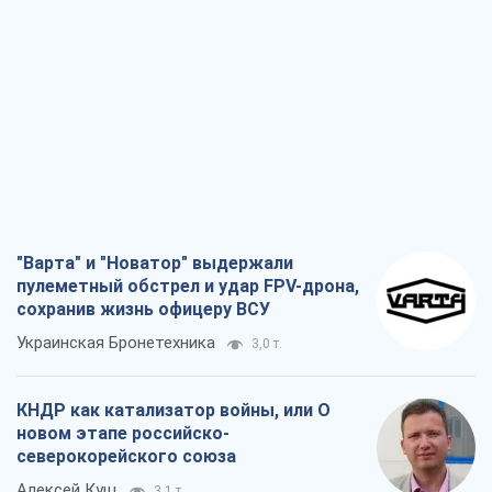
"Варта" и "Новатор" выдержали
пулеметный обстрел и удар FPV-дрона,
сохранив жизнь офицеру ВСУ
Украинская Бронетехника
3,0 т.
КНДР как катализатор войны, или О
новом этапе российско-
северокорейского союза
Алексей Кущ
3,1 т.
Выход в элиту ЧМ и триумф "Сокола":
что происходит в украинском хоккее
Александр Липенко
1,1 т.
Что ожидает украинцев в 2026-2028