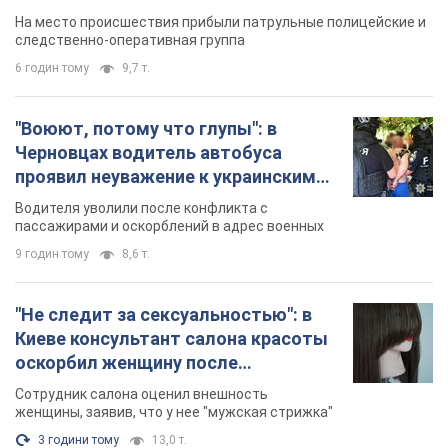
военным и поплатился за это.
Водителя уволили после конфликта с
Видео
пассажирами и оскорблений в адрес военных
9 годин тому
8,6 т.
"Не следит за сексуальностью": в
Киеве консультант салона красоты
оскорбил женщину после
химиотерапии, разгорелся скандал.
Сотрудник салона оценил внешность
Фото
женщины, заявив, что у нее "мужская стрижка"
3 години тому
13,0 т.