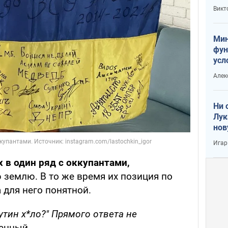
или
Викт
Тра
Мин
фун
усл
вое
Алек
Ни 
Лук
нов
Игар
х в один ряд с оккупантами,
 землю. В то же время их позиция по
 для него понятной.
утин х*ло?" Прямого ответа не
енный.