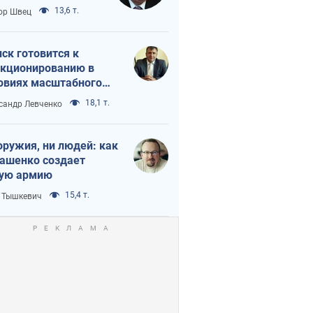
 тайный план
13,6 т.
ор Швец
мпа и Путина?
ск готовится к
кционированию в
овиях масштабного
нного кризиса
18,1 т.
сандр Левченко
оружия, ни людей: как
ашенко создает
ую армию
15,4 т.
 Тышкевич