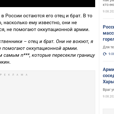
и гд
кто ею
9.08.20
в России остаются его отец и брат. В то
, насколько ему известно, они не
Росс
тся, не помогают оккупационной армии.
масс
горе
твенники – отец и брат. Они не воюют, я
есть
Для те
е помогают оккупационной армии.
9.0
ем самым п***, которые пересекли границу
чкин.
Арми
сосе
Харь
пост
Враг 
9.08.20