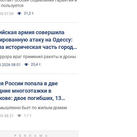
е поселился
 пользуется
31,3 т.
26 07:00
ийская армия совершила
ированную атаку на Одессу:
ла историческая часть города,
 пострадавшие. Фото и видео
ррора враг применил ракеты и дроны
20,4 т.
8.2026 08:01
я России попала в две
дние многоэтажки в
кове: двое погибших, 13
радавших
умышленно бьет по жилым домам
1,1 т.
26 08:21