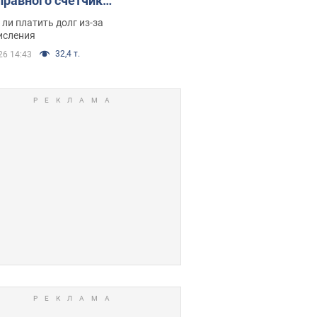
правного счетчика:
я вынес
ли платить долг из-за
иданное решение
исления
32,4 т.
26 14:43