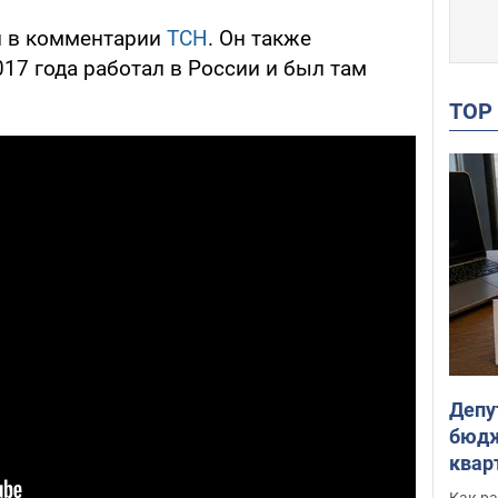
л в комментарии
ТСН
. Он также
017 года работал в России и был там
TO
Депу
бюдж
кварт
парл
Как ра