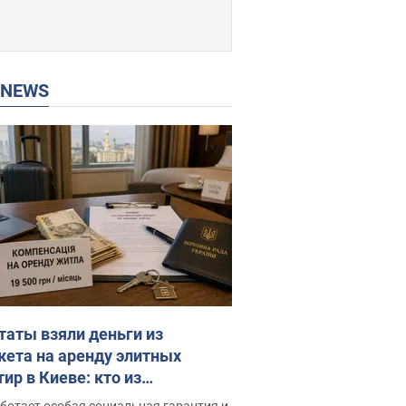
P NEWS
таты взяли деньги из
ета на аренду элитных
ир в Киеве: кто из
аментариев просил средства
ботает особая социальная гарантия и