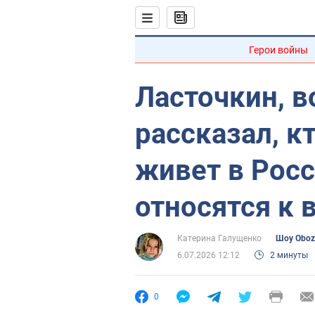
Герои войны
Ласточкин, 
рассказал, к
живет в Росс
относятся к 
Катерина Галущенко
Шоу Oboz
6.07.2026 12:12
2 минуты
0