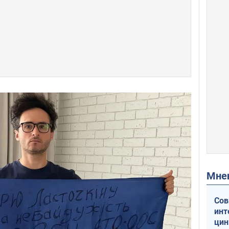
Мн
Сов
инт
цин