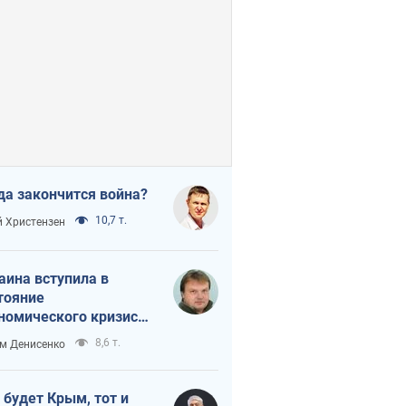
да закончится война?
10,7 т.
 Христензен
аина вступила в
тояние
номического кризиса.
ь ли свет в конце
8,6 т.
м Денисенко
неля?
 будет Крым, тот и