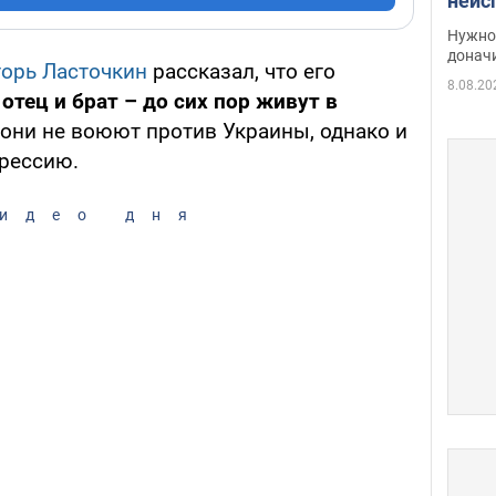
неис
судь
Нужно 
неож
донач
орь Ласточкин
рассказал, что его
8.08.20
–
отец и брат – до сих пор живут в
 они не воюют против Украины, однако и
рессию.
идео дня