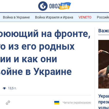
Война в Украине
Война Израиля и Ирана
VENETO
Россий
Важ
воюющий на фронте,
то из его родных
ии и как они
войне в Украине
13,5 т.
Укра
през
Читати українською
услы