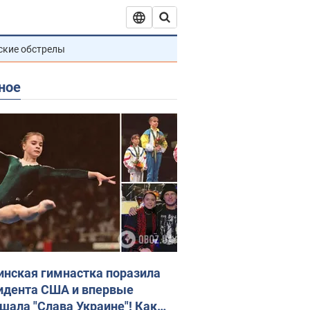
ские обстрелы
ное
инская гимнастка поразила
идента США и впервые
шала "Слава Украине"! Как