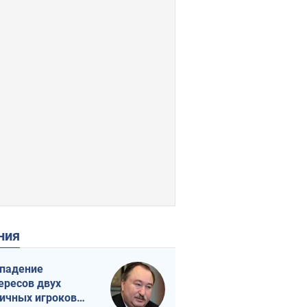
ения
падение
ересов двух
ичных игроков