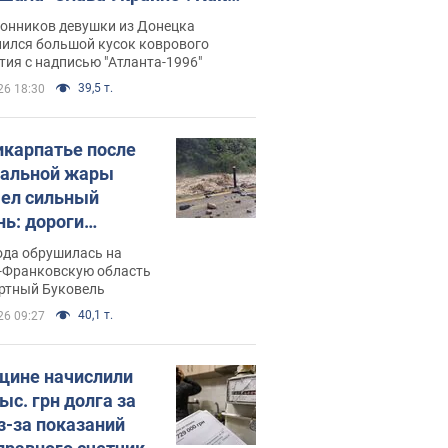
илась судьба Подкопаевой,
лонников девушки из Донецка
рая 30 лет назад завоевала
нился большой кусок коврового
ия с надписью "Атланта-1996"
ото" Олимпиады
39,5 т.
26 18:30
икарпатье после
альной жары
ел сильный
нь: дороги
ратились в реки.
ода обрушилась на
о
-Франковскую область
ортный Буковель
40,1 т.
26 09:27
ине начислили
ыс. грн долга за
из-за показаний