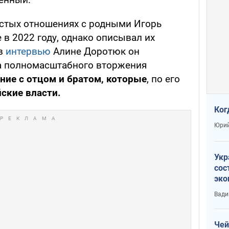
ростых отношениях с родными Игорь
в 2022 году, однако описывал их
 в
интервью
Алине Доротюк он
ла полномасштабного вторжения
ние с отцом и братом, которые
, по его
ские власти.
Ког
Юрий
Укр
сос
эко
Ест
Вади
тун
Чей