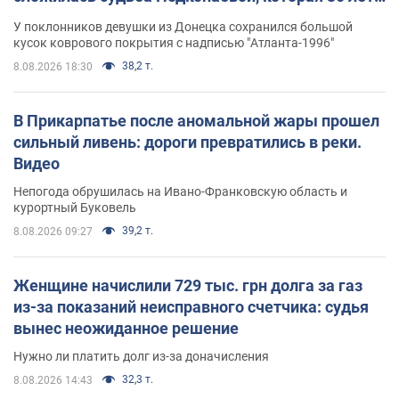
назад завоевала "золото" Олимпиады
У поклонников девушки из Донецка сохранился большой
кусок коврового покрытия с надписью "Атланта-1996"
38,2 т.
8.08.2026 18:30
В Прикарпатье после аномальной жары прошел
сильный ливень: дороги превратились в реки.
Видео
Непогода обрушилась на Ивано-Франковскую область и
курортный Буковель
39,2 т.
8.08.2026 09:27
Женщине начислили 729 тыс. грн долга за газ
из-за показаний неисправного счетчика: судья
вынес неожиданное решение
Нужно ли платить долг из-за доначисления
32,3 т.
8.08.2026 14:43