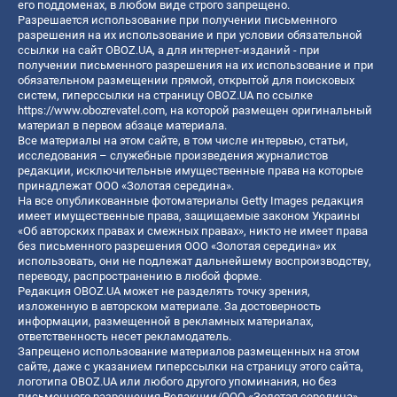
его поддоменах, в любом виде строго запрещено.
Разрешается использование при получении письменного
разрешения на их использование и при условии обязательной
ссылки на сайт OBOZ.UA, а для интернет-изданий - при
получении письменного разрешения на их использование и при
обязательном размещении прямой, открытой для поисковых
систем, гиперссылки на страницу OBOZ.UA по ссылке
https://www.obozrevatel.com
, на которой размещен оригинальный
материал в первом абзаце материала.
Все материалы на этом сайте, в том числе интервью, статьи,
исследования – служебные произведения журналистов
редакции, исключительные имущественные права на которые
принадлежат ООО «Золотая середина».
На все опубликованные фотоматериалы Getty Images редакция
имеет имущественные права, защищаемые законом Украины
«Об авторских правах и смежных правах», никто не имеет права
без письменного разрешения ООО «Золотая середина» их
использовать, они не подлежат дальнейшему воспроизводству,
переводу, распространению в любой форме.
Редакция OBOZ.UA может не разделять точку зрения,
изложенную в авторском материале. За достоверность
информации, размещенной в рекламных материалах,
ответственность несет рекламодатель.
Запрещено использование материалов размещенных на этом
сайте, даже с указанием гиперссылки на страницу этого сайта,
логотипа OBOZ.UA или любого другого упоминания, но без
письменного разрешения Редакции/ООО «Золотая середина»