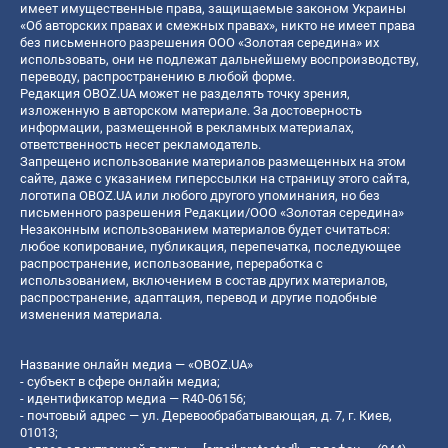
имеет имущественные права, защищаемые законом Украины
«Об авторских правах и смежных правах», никто не имеет права
без письменного разрешения ООО «Золотая середина» их
использовать, они не подлежат дальнейшему воспроизводству,
переводу, распространению в любой форме.
Редакция OBOZ.UA может не разделять точку зрения,
изложенную в авторском материале. За достоверность
информации, размещенной в рекламных материалах,
ответственность несет рекламодатель.
Запрещено использование материалов размещенных на этом
сайте, даже с указанием гиперссылки на страницу этого сайта,
логотипа OBOZ.UA или любого другого упоминания, но без
письменного разрешения Редакции/ООО «Золотая середина»
Незаконным использованием материалов будет считаться:
любое копирование, публикация, перепечатка, последующее
распространение, использование, переработка с
использованием, включением в состав других материалов,
распространение, адаптация, перевод и другие подобные
изменения материала.
Название онлайн медиа — «OBOZ.UA»
- субъект в сфере онлайн медиа;
- идентификатор медиа — R40-06156;
- почтовый адрес — ул. Деревообрабатывающая, д. 7, г. Киев,
01013;