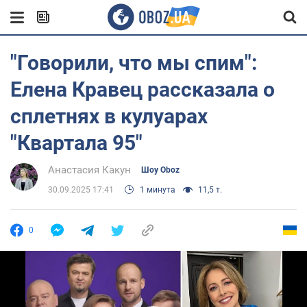
"Говорили, что мы спим":
Елена Кравец рассказала о
сплетнях в кулуарах
"Квартала 95"
Анастасия Какун
Шоу Oboz
30.09.2025 17:41
1 минута
11,5 т.
0