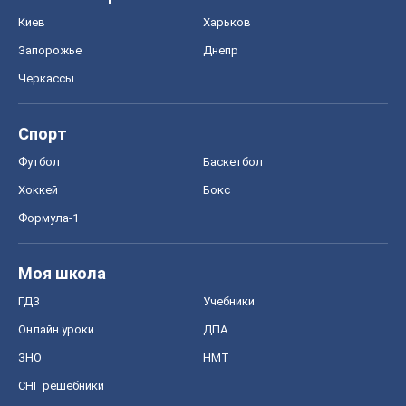
Хоккей
Бокс
Формула-1
Моя школа
ГДЗ
Учебники
Онлайн уроки
ДПА
ЗНО
НМТ
СНГ решебники
Авто
Тест Драйв
Электромобили
Акции
Сервис
Food Oboz
Рецепты
Напитки