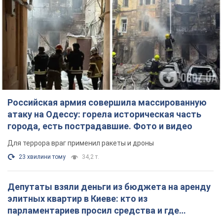
Российская армия совершила массированную
атаку на Одессу: горела историческая часть
города, есть пострадавшие. Фото и видео
Для террора враг применил ракеты и дроны
23 хвилини тому
34,2 т.
Депутаты взяли деньги из бюджета на аренду
элитных квартир в Киеве: кто из
парламентариев просил средства и где
поселился
Как работает особая социальная гарантия и кто ею
пользуется
4 години тому
50,0 т.
Российская армия обстреляла два соседних
многоэтажных дома в Харькове: двое
погибших, более 20 пострадавших
Враг умышленно бьет по жилым домам