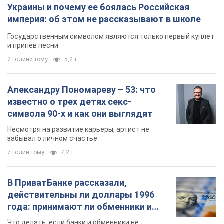
известно о трех детях секс-
символа 90-х и как они выглядят
Несмотря на развитие карьеры, артист не
забывал о личном счастье
7 годин тому
7,2 т.
В ПриватБанке рассказали,
действительны ли доллары 1996
года: принимают ли обменники и
банки такие купюры
Что делать, если банки и обменники не
принимают старые доллары
9 годин тому
63,4 т.