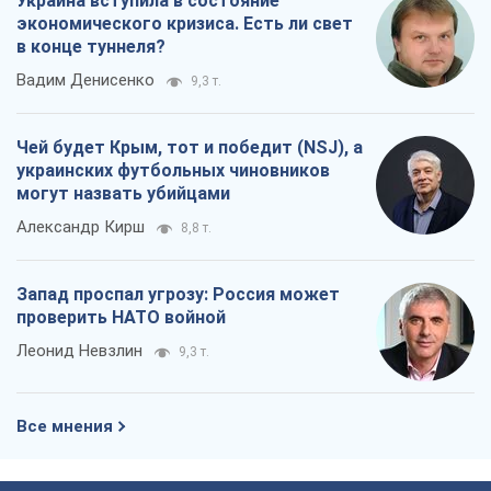
Александр Кирш
8,8 т.
Запад проспал угрозу: Россия может
проверить НАТО войной
Леонид Невзлин
9,3 т.
Все мнения
О компании
Команда
Правовая информация
Политика
конфиденциальности
Реклама на сайте
Документы