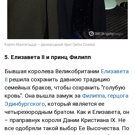
5. Елизавета II и принц Филипп
Бывшая королева Великобритании
Елизавета
II
решила сохранить давнюю традицию
семейных браков, чтобы сохранить "голубую
кровь". Она вышла замуж за
Филиппа, герцога
Эдинбургского
, который является ее
четырехюродным братом. Как и Елизавета, он
– праправнук короля Дании Кристиана IX. Не
все одобряли такой выбор Ее Высочества. По