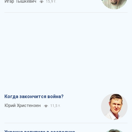
Когда закончится война?
Юрий Христензен
11,5 т.
Украина вступила в состояние
экономического кризиса. Есть ли свет
в конце туннеля?
Вадим Денисенко
9,3 т.
Чей будет Крым, тот и победит (NSJ), а
украинских футбольных чиновников
могут назвать убийцами