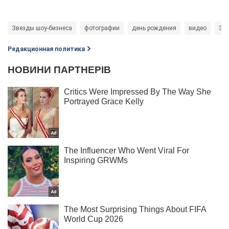
Звезды шоу-бизнеса
фотографии
день рождения
видео
Элв
Редакционная политика