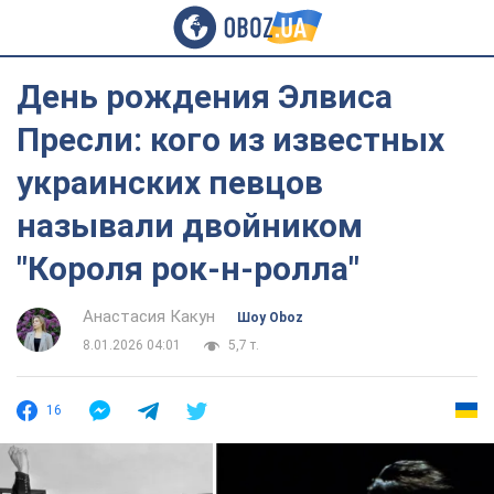
День рождения Элвиса
Пресли: кого из известных
украинских певцов
называли двойником
"Короля рок-н-ролла"
Анастасия Какун
Шоу Oboz
8.01.2026 04:01
5,7 т.
16