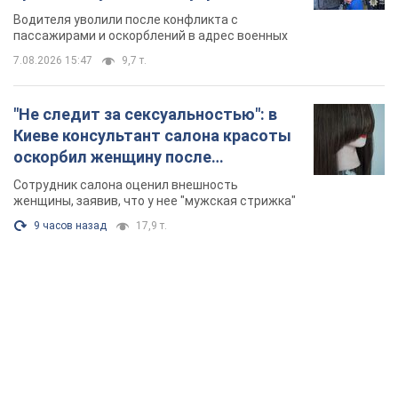
военным и поплатился за это.
Водителя уволили после конфликта с
Видео
пассажирами и оскорблений в адрес военных
7.08.2026 15:47
9,7 т.
"Не следит за сексуальностью": в
Киеве консультант салона красоты
оскорбил женщину после
химиотерапии, разгорелся скандал.
Сотрудник салона оценил внешность
Фото
женщины, заявив, что у нее "мужская стрижка"
9 часов назад
17,9 т.