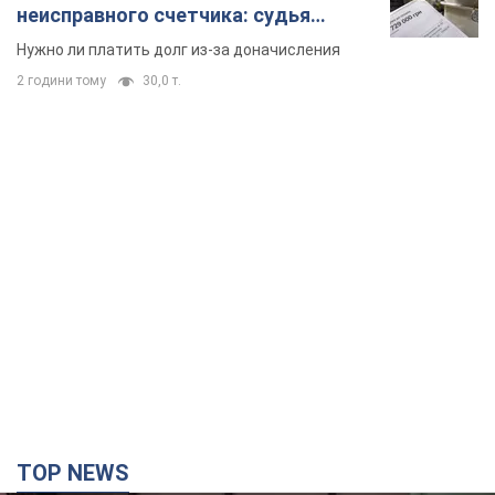
неисправного счетчика: судья
вынес неожиданное решение
Нужно ли платить долг из-за доначисления
2 години тому
30,0 т.
TOP NEWS