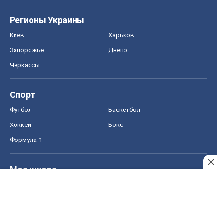
Регионы Украины
Киев
Харьков
Запорожье
Днепр
Черкассы
Спорт
Футбол
Баскетбол
Хоккей
Бокс
Формула-1
Моя школа
ГДЗ
Учебники
Онлайн уроки
ДПА
ЗНО
НМТ