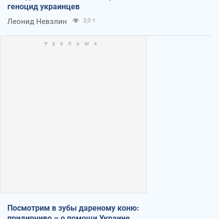
геноцид украинцев
Леонид Невзлин
3,0 т.
Посмотрим в зубы дареному коню:
придирчиво – о помощи Украине