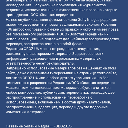
Все материалы на этом сайте, в том числе интервью, статьи,
исследования – служебные произведения журналистов
редакции, исключительные имущественные права на которые
принадлежат ООО «Золотая середина».
На все опубликованные фотоматериалы Getty Images редакция
имеет имущественные права, защищаемые законом Украины
«Об авторских правах и смежных правах», никто не имеет права
без письменного разрешения ООО «Золотая середина» их
использовать, они не подлежат дальнейшему воспроизводству,
переводу, распространению в любой форме.
Редакция OBOZ.UA может не разделять точку зрения,
изложенную в авторском материале. За достоверность
информации, размещенной в рекламных материалах,
ответственность несет рекламодатель.
Запрещено использование материалов размещенных на этом
сайте, даже с указанием гиперссылки на страницу этого сайта,
логотипа OBOZ.UA или любого другого упоминания, но без
письменного разрешения Редакции/ООО «Золотая середина»
Незаконным использованием материалов будет считаться:
любое копирование, публикация, перепечатка, последующее
распространение, использование, переработка с
использованием, включением в состав других материалов,
распространение, адаптация, перевод и другие подобные
изменения материала.
Название онлайн медиа — «OBOZ.UA»