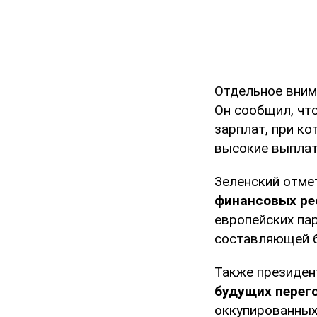
Отдельное вним
Он сообщил, чт
зарплат, при ко
высокие выплат
Зеленский отме
финансовых ре
европейских пар
составляющей б
Также президен
будущих перег
оккупированных