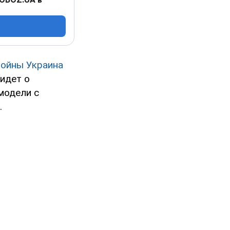
войны Украина
идет о
модели с
.