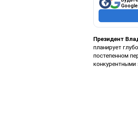
Google
Президент Вла
планирует глуб
постепенном пе
конкурентными 