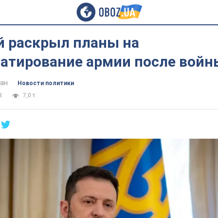
й раскрыл планы на
атирование армии после войн
ан
Новости политики
3
7,0 т.