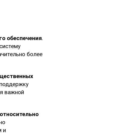
го обеспечения
.
систему
ачительно более
ущественных
 поддержку
ся важной
относительно
но
м и