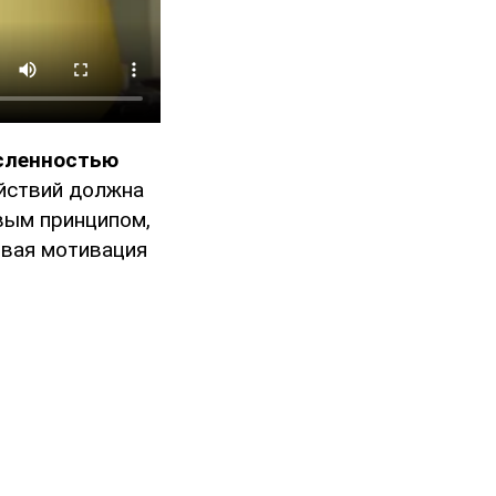
сленностью
ействий должна
вым принципом,
овая мотивация