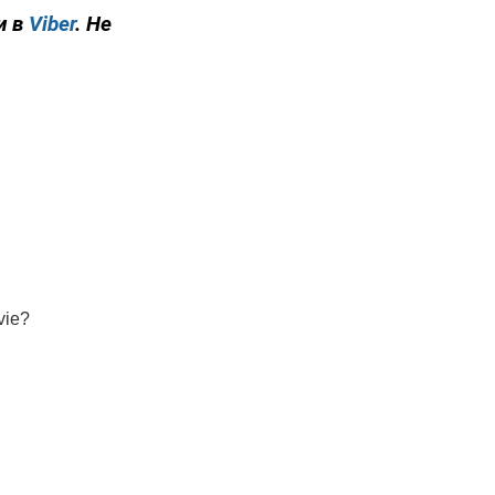
и в
Viber
. Не