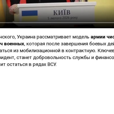
нского, Украина рассматривает модель
армии чи
яч военных
, которая после завершения боевых д
ться из мобилизационной в контрактную. Ключе
зидент, станет добровольность службы и финанс
шит остаться в рядах ВСУ.