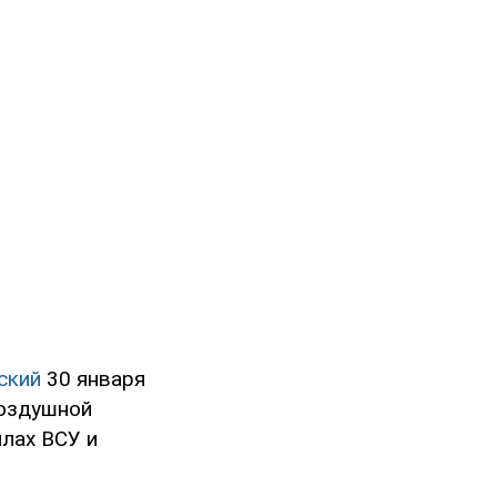
ский
30 января
воздушной
илах ВСУ и