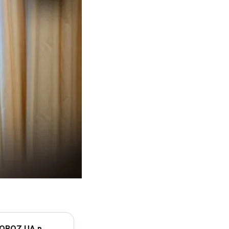
 OBOZ.UA в