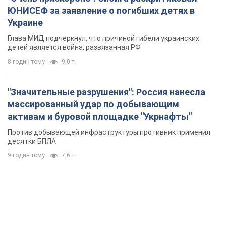
ЮНИСЕФ за заявление о погибших детях в
Украине
Глава МИД подчеркнул, что причиной гибели украинских
детей является война, развязанная РФ
8 годин тому
9,0 т.
"Значительные разрушения": Россия нанесла
массированный удар по добывающим
активам и буровой площадке "Укрнафты"
Против добывающей инфраструктуры противник применил
десятки БПЛА
9 годин тому
7,6 т.