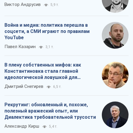
Виктор Андрусив
5,9 т.
Война и медиа: политика перешла в
соцсети, а СМИ играют по правилам
YouTube
Павел Казарин
3,1 т.
В плену собственных мифов: как
Константиновка стала главной
идеологической ловушкой для
российских оккупантов
Дмитрий Снегирев
6,5 т.
Рекрутинг: обновленный и, похоже,
полезный вражеский опыт, или
Диалектика требовательной трусости
Александр Кирш
5,4 т.