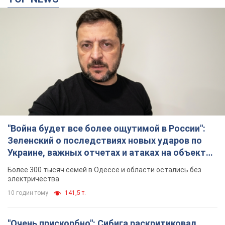
"Война будет все более ощутимой в России":
Зеленский о последствиях новых ударов по
Украине, важных отчетах и атаках на объекты
противника. Видео
Более 300 тысяч семей в Одессе и области остались без
электричества
10 годин тому
141,5 т.
"Очень прискорбно": Сибига раскритиковал