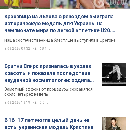
Красавица из Львова с рекордом выиграла
историческую медаль для Украины на
чемпионате мира по легкой атлетике U20.
Видео
Наша соотечественница блестяще выступила в Орегоне
9.08.2026 09:32
68,1 т.
Бритни Спирс призналась в уколах
красоты и показала последствия
неудачной косметологии: ходила
так почти месяц
Заметный эффект от процедуры сохранялся
около четырех недель
9.08.2026 13:19
3,5 т.
В 16–17 лет могла целый день не
есть: украинская модель Кристина