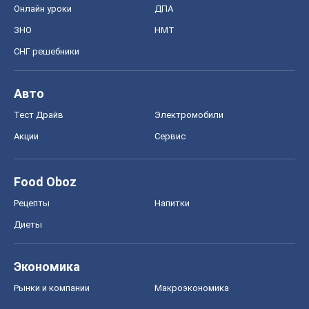
Онлайн уроки
ДПА
ЗНО
НМТ
СНГ решебники
Авто
Тест Драйв
Электромобили
Акции
Сервис
Food Oboz
Рецепты
Напитки
Диеты
Экономика
Рынки и компании
Mакроэкономика