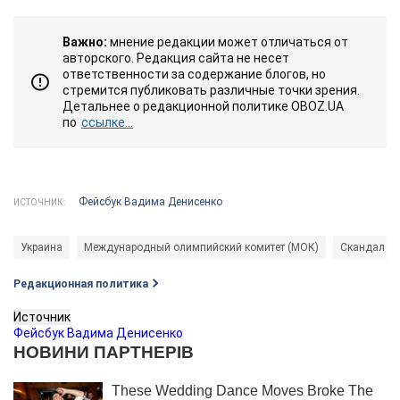
Важно:
мнение редакции может отличаться от
авторского. Редакция сайта не несет
ответственности за содержание блогов, но
стремится публиковать различные точки зрения.
Детальнее о редакционной политике OBOZ.UA
по
ссылке...
Фейсбук Вадима Денисенко
ИСТОЧНИК:
Украина
Международный олимпийский комитет (МОК)
Скандал с 
Редакционная политика
Источник
Фейсбук Вадима Денисенко