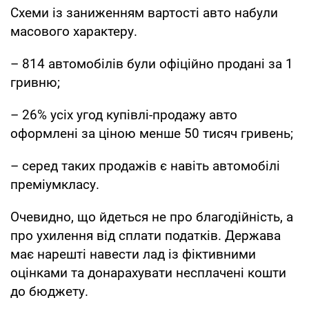
Схеми із заниженням вартості авто набули
масового характеру.
– 814 автомобілів були офіційно продані за 1
гривню;
– 26% усіх угод купівлі-продажу авто
оформлені за ціною менше 50 тисяч гривень;
– серед таких продажів є навіть автомобілі
преміумкласу.
Очевидно, що йдеться не про благодійність, а
про ухилення від сплати податків. Держава
має нарешті навести лад із фіктивними
оцінками та донарахувати несплачені кошти
до бюджету.