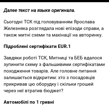
Далее текст на языке оригинала.
Сьогодні ТСК під головуванням Ярослава
Железняка розглядала нові епізоди справи, а
також митні схеми та махінації на авторинку.
Підроблені сертифікати EUR.1
Завдяки роботі ТСК, Митниці та БЕБ вдалося
зупинити схему з фальшивими сертифікатами
походження товарів. Але головне питання
залишається відкритим: хто з посадовців
прикривав цю оборудку і скільки грошей
через неї втратив бюджет?
Автомобілі по 1 гривні