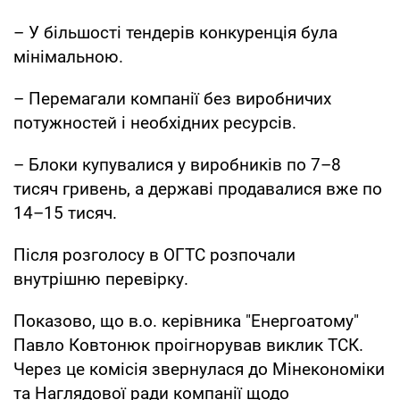
– У більшості тендерів конкуренція була
мінімальною.
– Перемагали компанії без виробничих
потужностей і необхідних ресурсів.
– Блоки купувалися у виробників по 7–8
тисяч гривень, а державі продавалися вже по
14–15 тисяч.
Після розголосу в ОГТС розпочали
внутрішню перевірку.
Показово, що в.о. керівника "Енергоатому"
Павло Ковтонюк проігнорував виклик ТСК.
Через це комісія звернулася до Мінекономіки
та Наглядової ради компанії щодо