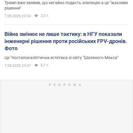
Трамп вже заявив, що негайно подасть апеляцію а це "жахливе
рішення"
2,5 т.
7.08.2026 23:54
Війна змінює не лише тактику: в НГУ показали
інженерні рішення проти російських FPV-дронів.
Фото
Це "постапокаліптична естетика зі світу "Шаленого Макса"
8,7 т.
7.08.2026 23:47