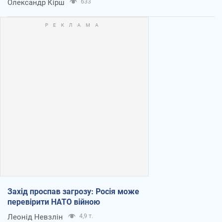
Олександр Кірш
633
Захід проспав загрозу: Росія може
перевірити НАТО війною
Леонід Невзлін
4,9 т.