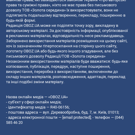
права та суміжні права», ніхто не має права без письмового
дозволу ТОВ «Золота середина» їх використовувати, вони не
підлягають подальшому відтворенню, перекладу, поширенню в
будь-якій формі.
Редакція OBOZ.UA може не поділяти точку зору, викладену в
авторському матеріалі. За достовірність інформації, опублікованої
в рекламних матеріалах, відповідальність несе рекламодавець.
Заборонено використання матеріалів розміщених на цьому сайті,
хоч із зазначенням гіперпосилання на сторінку цього сайту,
логотипу OBOZ.UA або будь-якого іншого згадування, але без
письмового дозволу Редакції/ТОВ «Золота середина»
Незаконним використанням матеріалів буде вважатися: будь-яке
копiювання, публiкацiя, передрук, наступне поширення,
використання, переробка з використанням, включенням до
складу інших матеріалів, розповсюдження, адаптація, переклад
та інші подібні зміни матеріалу.
Назва онлайн медіа — «OBOZ.UA»
- суб'єкт у сфері онлайн медіа;
- ідентифікатор медіа — R40-06156;
- поштова адреса — вул. Деревообробна, буд. 7, м. Київ, 01013;
- адреса електронної пошти —
[email protected]
; - телефон — (044)
585 46 20