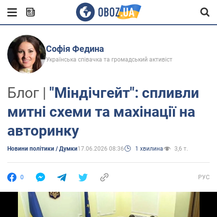
Софія Федина
Українська співачка та громадський активіст
Блог |
"Міндічгейт": спливли
митні схеми та махінації на
авторинку
Новини політики / Думки
17.06.2026 08:36
1 хвилина
3,6 т.
0
РУС