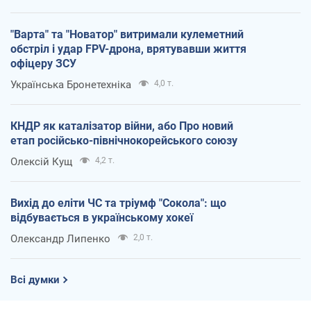
"Варта" та "Новатор" витримали кулеметний
обстріл і удар FPV-дрона, врятувавши життя
офіцеру ЗСУ
Українська Бронетехніка
4,0 т.
КНДР як каталізатор війни, або Про новий
етап російсько-північнокорейського союзу
Олексій Кущ
4,2 т.
Вихід до еліти ЧС та тріумф "Сокола": що
відбувається в українському хокеї
Олександр Липенко
2,0 т.
Всі думки