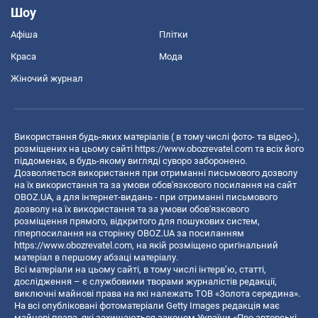
Шоу
Афіша
Плітки
Краса
Мода
Жіночий журнал
Використання будь-яких матеріалів ( в тому числі фото- та відео-),
розміщених на цьому сайті
https://www.obozrevatel.com
та всіх його
піддоменах, в будь-якому вигляді суворо заборонено.
Дозволяється використання при отриманні письмового дозволу
на їх використання та за умови обов'язкового посилання на сайт
OBOZ.UA, а для інтернет-видань - при отриманні письмового
дозволу на їх використання та за умови обов'язкового
розміщення прямого, відкритого для пошукових систем,
гіперпосилання на сторінку OBOZ.UA за посиланням
https://www.obozrevatel.com
, на якій розміщено оригінальний
матеріал в першому абзаці матеріалу.
Всі матеріали на цьому сайті, в тому числі інтерв’ю, статті,
дослідження – є службовими творами журналістів редакції,
виключні майнові права на які належать ТОВ «Золота середина».
На всі опубліковані фотоматеріали Getty Images редакція має
майнові права, які захищаються законом України «Про авторські