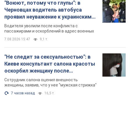
"Воюют, потому что глупы": в
Черновцах водитель автобуса
проявил неуважение к украинским
военным и поплатился за это.
Водителя уволили после конфликта с
Видео
пассажирами и оскорблений в адрес военных
7.08.2026 15:47
9,1 т.
"Не следит за сексуальностью": в
Киеве консультант салона красоты
оскорбил женщину после
химиотерапии, разгорелся скандал.
Сотрудник салона оценил внешность
Фото
женщины, заявив, что у нее "мужская стрижка"
7 часов назад
16,5 т.