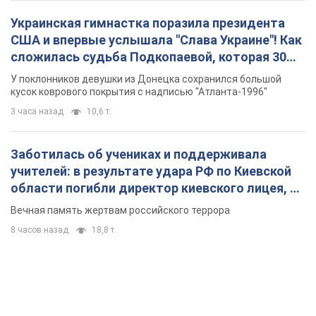
Украинская гимнастка поразила президента
США и впервые услышала "Слава Украине"! Как
сложилась судьба Подкопаевой, которая 30
лет назад завоевала "золото" Олимпиады
У поклонников девушки из Донецка сохранился большой
кусок коврового покрытия с надписью "Атланта-1996"
3 часа назад
10,6 т.
Заботилась об учениках и поддерживала
учителей: в результате удара РФ по Киевской
области погибли директор киевского лицея, её
муж и внук
Вечная память жертвам российского террора
8 часов назад
18,8 т.