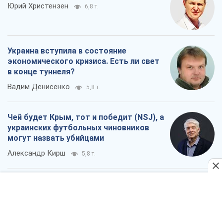
Юрий Христензен
6,8 т.
Украина вступила в состояние
экономического кризиса. Есть ли свет
в конце туннеля?
Вадим Денисенко
5,8 т.
Чей будет Крым, тот и победит (NSJ), а
украинских футбольных чиновников
могут назвать убийцами
Александр Кирш
5,8 т.
Запад проспал угрозу: Россия может
проверить НАТО войной
Леонид Невзлин
7,6 т.