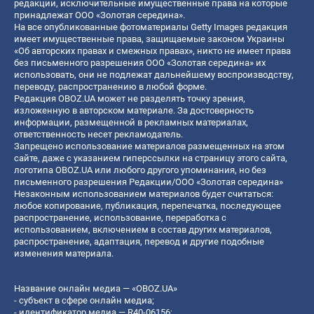
редакции, исключительные имущественные права на которые
принадлежат ООО «Золотая середина».
На все опубликованные фотоматериалы Getty Images редакция
имеет имущественные права, защищаемые законом Украины
«Об авторских правах и смежных правах», никто не имеет права
без письменного разрешения ООО «Золотая середина» их
использовать, они не подлежат дальнейшему воспроизводству,
переводу, распространению в любой форме.
Редакция OBOZ.UA может не разделять точку зрения,
изложенную в авторском материале. За достоверность
информации, размещенной в рекламных материалах,
ответственность несет рекламодатель.
Запрещено использование материалов размещенных на этом
сайте, даже с указанием гиперссылки на страницу этого сайта,
логотипа OBOZ.UA или любого другого упоминания, но без
письменного разрешения Редакции/ООО «Золотая середина»
Незаконным использованием материалов будет считаться:
любое копирование, публикация, перепечатка, последующее
распространение, использование, переработка с
использованием, включением в состав других материалов,
распространение, адаптация, перевод и другие подобные
изменения материала.
Название онлайн медиа — «OBOZ.UA»
- субъект в сфере онлайн медиа;
- идентификатор медиа — R40-06156;