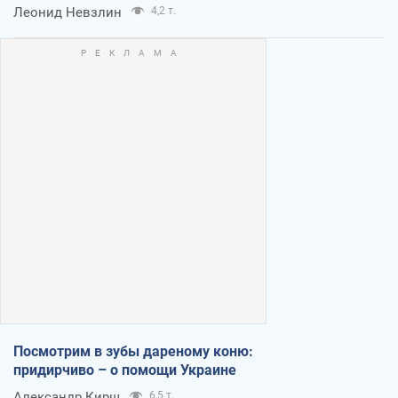
Леонид Невзлин
4,2 т.
Посмотрим в зубы дареному коню:
придирчиво – о помощи Украине
Александр Кирш
6,5 т.