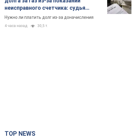
долга за газ из-за показаний
неисправного счетчика: судья
вынес неожиданное решение
Нужно ли платить долг из-за доначисления
4 часа назад
30,5 т.
TOP NEWS