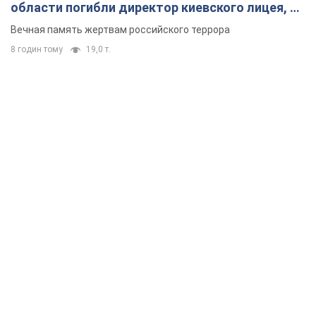
области погибли директор киевского лицея, её
муж и внук
Вечная память жертвам российского террора
8 годин тому
19,0 т.