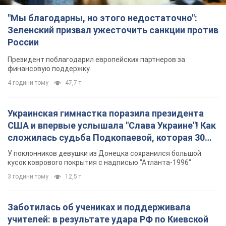
"Мы благодарны, но этого недостаточно":
Зеленский призвал ужесточить санкции против
России
Президент поблагодарил европейских партнеров за
финансовую поддержку
4 години тому
47,7 т.
Украинская гимнастка поразила президента
США и впервые услышала "Слава Украине"! Как
сложилась судьба Подкопаевой, которая 30
лет назад завоевала "золото" Олимпиады
У поклонников девушки из Донецка сохранился большой
кусок коврового покрытия с надписью "Атланта-1996"
3 години тому
12,5 т.
Заботилась об учениках и поддерживала
учителей: в результате удара РФ по Киевской