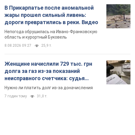
В Прикарпатье после аномальной
жары прошел сильный ливень:
дороги превратились в реки. Видео
Непогода обрушилась на Ивано-Франковскую
область и курортный Буковель
8.08.2026 09:27
25,9 т.
Женщине начислили 729 тыс. грн
долга за газ из-за показаний
неисправного счетчика: судья
вынес неожиданное решение
Нужно ли платить долг из-за доначисления
7 годин тому
31,0 т.