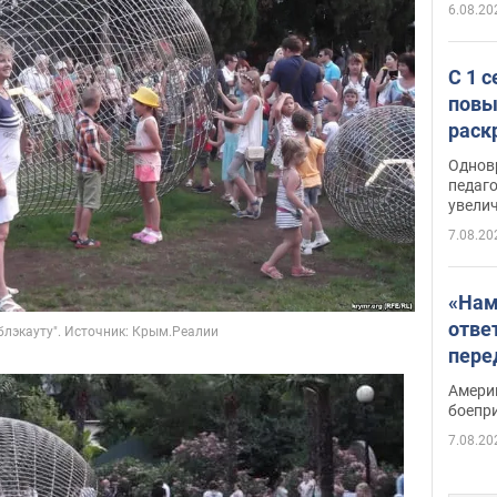
6.08.20
С 1 
повы
раск
Однов
педаг
увелич
7.08.20
«Нам
отве
пере
Patri
Амери
боепр
7.08.20