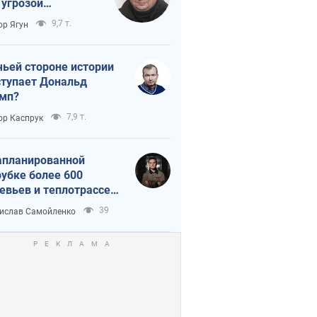
 угрозой
тическая
9,7 т.
ор Ягун
истика
чьей стороне истории
тупает Дональд
мп?
7,9 т.
ор Каспрук
апланированной
убке более 600
евьев и теплотрассе:
 происходит на
39
ислав Самойленко
емках в Киеве