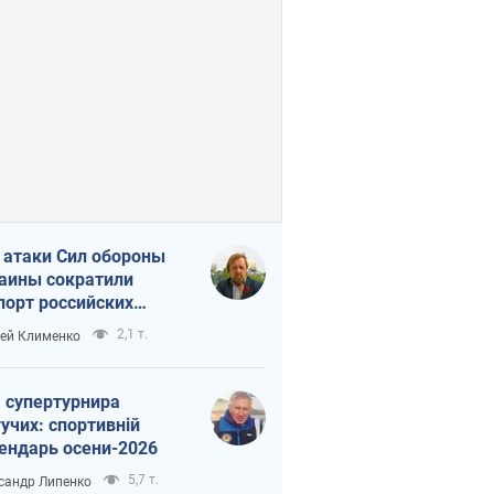
 атаки Сил обороны
аины сократили
порт российских
тепродуктов
2,1 т.
ей Клименко
 супертурнира
учих: спортивній
ендарь осени-2026
5,7 т.
сандр Липенко