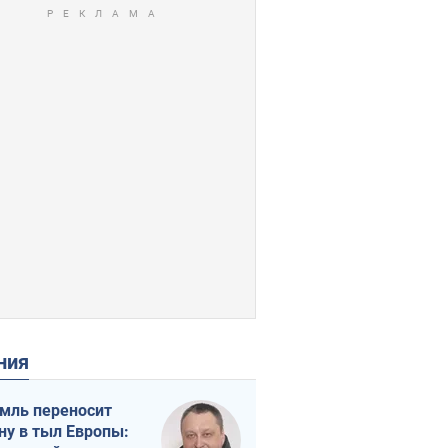
ения
мль переносит
ну в тыл Европы: