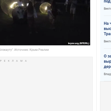
под
кри
Викт
лог
На 
выс
Тра
Викт
О з
выр
дер
что
Влад
Тер