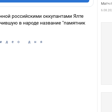
Матч 
6.08.20
ченной российскими оккупантами Ялте
чившую в народе название "памятник
идео дня