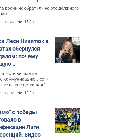
ессивном" раке
а врачи не обратили на это должного
ния
15,3 т.
26 12:46
ск Леси Никитюк в
атах обернулся
далом: почему
ущую
раведливо
нитость вышла на
йтили
ю коммуникацию в сети
тавила все точки над "i"
12,2 т.
26 17:32
амо" с победы
товало в
ификации Лиги
еренций. Видео