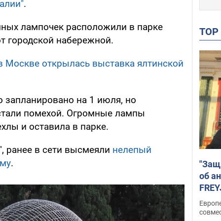
алии"
.
мных лампочек расположили в парке
TO
от городской набережной.
 в Москве открылась выставка ялтинской
 запланировано на 1 июля, но
тали помехой. Огромные лампы
хлы и оставила в парке.
", ранее в сети высмеяли
нелепый
ыму
.
"Защ
об а
FREY
подд
Европ
совме