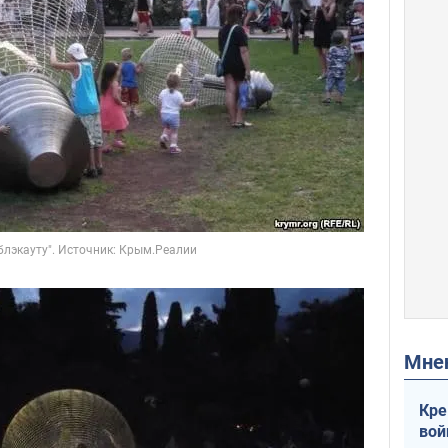
Мн
Кре
вой