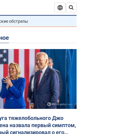
ские обстрелы
ное
уга тяжелобольного Джо
ена назвала первый симптом,
рый сигнализировал о его