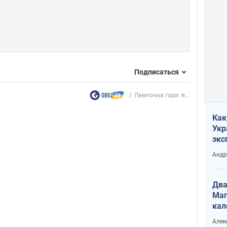
Подписаться
Лампочка гори: в...
Как
Укр
экс
неф
Андр
Два
Маг
кал
Алек