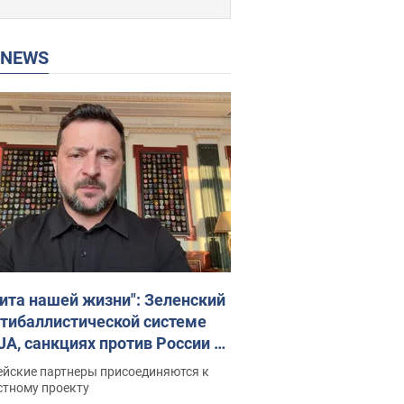
P NEWS
ита нашей жизни": Зеленский
нтибаллистической системе
JA, санкциях против России и
ержке аграриев. Видео
ейские партнеры присоединяются к
стному проекту