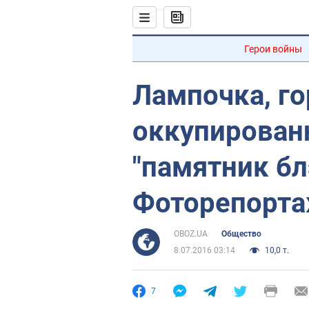
Герои войны
Лампочка, го
оккупирован
"памятник бл
Фоторепорт
OBOZ.UA
Общество
8.07.2016 03:14
10,0 т.
7