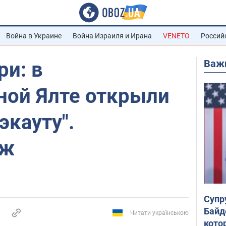
Война в Украине
Война Израиля и Ирана
VENETO
Россий
Важ
ри: в
ной Ялте открыли
экауту".
аж
Супр
Байд
Читати українською
кото