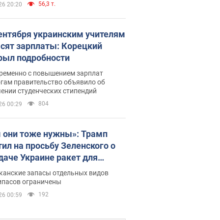
56,3 т.
26 20:20
сентября украинским учителям
сят зарплаты: Корецкий
рыл подробности
ременно с повышением зарплат
огам правительство объявило об
ении студенческих стипендий
804
26 00:29
 они тоже нужны»: Трамп
тил на просьбу Зеленского о
даче Украине ракет для
ot
канские запасы отдельных видов
ипасов ограничены
192
26 00:59