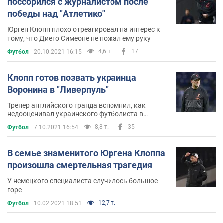
поссорился с журналистом после
победы над "Атлетико"
Юрген Клопп плохо отреагировал на интерес к
тому, что Диего Симеоне не пожал ему руку
4,6 т.
17
Футбол
20.10.2021 16:15
Клопп готов позвать украинца
Воронина в "Ливерпуль"
Тренер английского гранда вспомнил, как
недооценивал украинского футболиста в
Германии
8,8 т.
35
Футбол
7.10.2021 16:54
В семье знаменитого Юргена Клоппа
произошла смертельная трагедия
У немецкого специалиста случилось большое
горе
12,7 т.
Футбол
10.02.2021 18:51