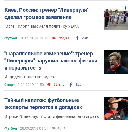
Киев, Россия: тренер "Ливерпуля"
сделал громкое заявление
Юрген Клопп высмеял политику УЕФА
253,8 т.
236
Футбол
10.05.2019 19:10
''Параллельное измерение'': тренер
"Ливерпуля" нарушил законы физики
и поразил сеть
Инцидент попал на видео
59,8 т.
129
Спорт
9.01.2019 11:50
Тайный напиток: футбольные
эксперты теряются в догадках
Игроки "Ливерпуля" стали феноменально играть
8,9 т.
Футбол
28.09.2018 08:57