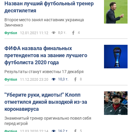
Назван лучший футбольный тренер
десятилетия
Второе место занял наставник украинца
Зинченко
8,0 т.
4
Футбол
12.01.2021 11:12
ФИФА назвала финальных
претендентов на звание лучшего
футболиста 2020 года
Результаты станут известны 17 декабря
10,3 т.
8
Футбол
11.12.2020 23:20
"Уберите руки, идиоты!" Клопп
отметился дикой выходкой из-за
коронавируса
Знаменитый тренер оригинально повел себя
перед игрой
16,2 т.
5
Футбол
12.03.2020 22:14