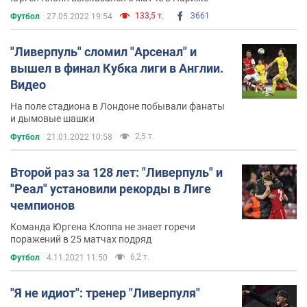
133,5 т.
3661
Футбол
27.05.2022 19:54
"Ливерпуль" сломил "Арсенал" и
вышел в финал Кубка лиги в Англии.
Видео
На поле стадиона в Лондоне побывали фанаты
и дымовые шашки
2,5 т.
Футбол
21.01.2022 10:58
Второй раз за 128 лет: "Ливерпуль" и
"Реал" установили рекорды в Лиге
чемпионов
Команда Юргена Клоппа не знает горечи
поражений в 25 матчах подряд
6,2 т.
Футбол
4.11.2021 11:50
"Я не идиот": тренер "Ливерпуля"