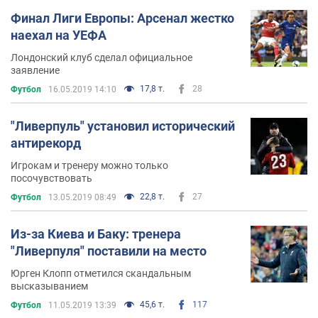
Финал Лиги Европы: Арсенал жестко
наехал на УЕФА
Лондонский клуб сделал официальное
заявление
17,8 т.
28
Футбол
16.05.2019 14:10
"Ливерпуль" установил исторический
антирекорд
Игрокам и тренеру можно только
посочувствовать
22,8 т.
27
Футбол
13.05.2019 08:49
Из-за Киева и Баку: тренера
"Ливерпуля" поставили на место
Юрген Клопп отметился скандальным
высказыванием
45,6 т.
117
Футбол
11.05.2019 13:39