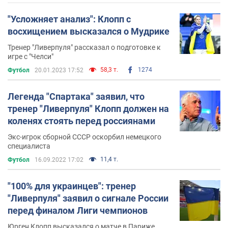
"Усложняет анализ": Клопп с
восхищением высказался о Мудрике
Тренер "Ливерпуля" рассказал о подготовке к
игре с "Челси"
58,3 т.
1274
Футбол
20.01.2023 17:52
Легенда "Спартака" заявил, что
тренер "Ливерпуля" Клопп должен на
коленях стоять перед россиянами
Экс-игрок сборной СССР оскорбил немецкого
специалиста
11,4 т.
Футбол
16.09.2022 17:02
"100% для украинцев": тренер
"Ливерпуля" заявил о сигнале России
перед финалом Лиги чемпионов
Юрген Клопп высказался о матче в Париже