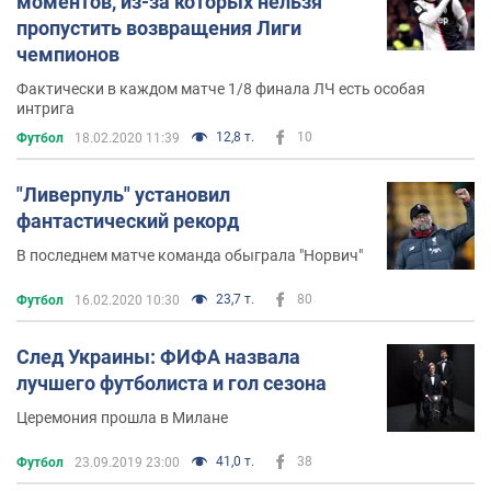
моментов, из-за которых нельзя
пропустить возвращения Лиги
чемпионов
Фактически в каждом матче 1/8 финала ЛЧ есть особая
интрига
12,8 т.
10
Футбол
18.02.2020 11:39
"Ливерпуль" установил
фантастический рекорд
В последнем матче команда обыграла "Норвич"
23,7 т.
80
Футбол
16.02.2020 10:30
След Украины: ФИФА назвала
лучшего футболиста и гол сезона
Церемония прошла в Милане
41,0 т.
38
Футбол
23.09.2019 23:00