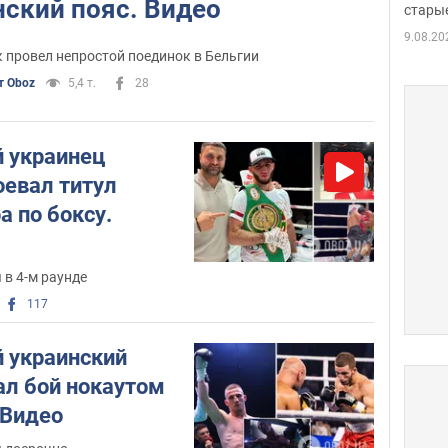
ский пояс. Видео
стары
таки
9.08.20
 провел непростой поединок в Бельгии
т Oboz
5,4 т.
28
 украинец
оевал титул
 по боксу.
в 4-м раунде
117
 украинский
ал бой нокаутом
 Видео