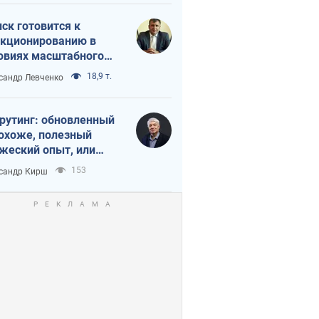
ск готовится к
кционированию в
овиях масштабного
нного кризиса
18,9 т.
сандр Левченко
рутинг: обновленный
похоже, полезный
жеский опыт, или
лектика
153
сандр Кирш
бовательной трусости