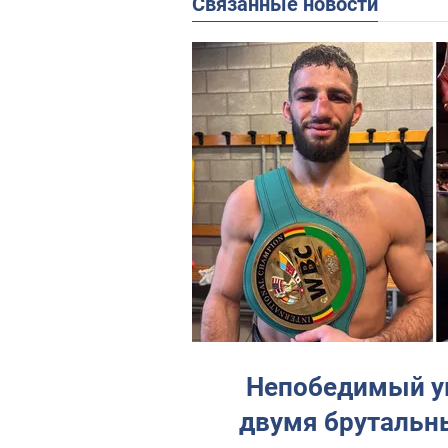
Связанные новости
Непобедимый ук
двумя брутальн