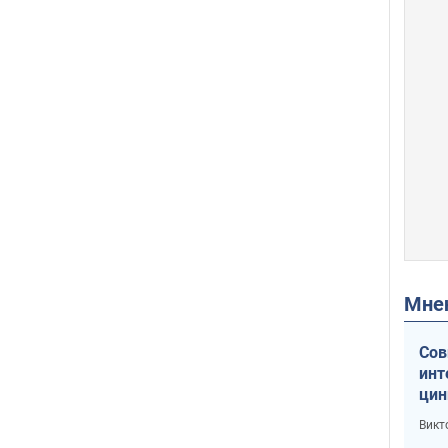
Мн
Сов
инт
цин
или
Викт
Тра