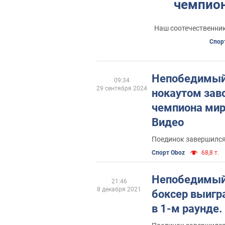
чемпион
Наш соотечественник
Спор
Непобедимый
09:34
29 сентября 2024
нокаутом зав
чемпиона мира
Видео
Поединок завершился 
Спорт Oboz
68,8 т.
Непобедимый
21:46
8 декабря 2021
боксер выигр
в 1-м раунде.