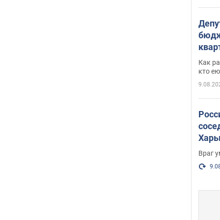
Депу
бюдж
кварт
парл
Как ра
и гд
кто ею
9.08.20
Росс
сосе
Харь
пост
Враг 
9.0