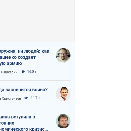
оружия, ни людей: как
ашенко создает
ую армию
16,0 т.
 Тышкевич
да закончится война?
11,7 т.
 Христензен
аина вступила в
тояние
номического кризиса.