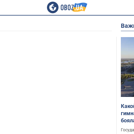
Важ
Како
гимн
боял
этом
Госуд