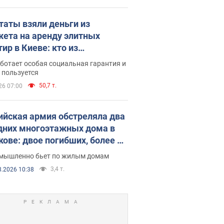
таты взяли деньги из
ета на аренду элитных
ир в Киеве: кто из
аментариев просил средства
ботает особая социальная гарантия и
е поселился
 пользуется
50,7 т.
26 07:00
ийская армия обстреляла два
дних многоэтажных дома в
кове: двое погибших, более 20
радавших
умышленно бьет по жилым домам
3,4 т.
8.2026 10:38