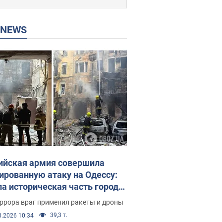
P NEWS
ийская армия совершила
ированную атаку на Одессу:
ла историческая часть города,
 пострадавшие. Фото и видео
ррора враг применил ракеты и дроны
39,3 т.
8.2026 10:34