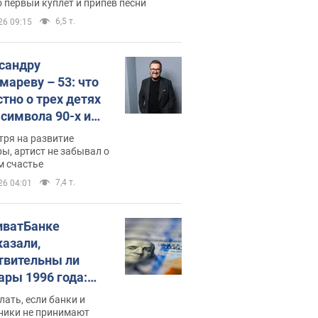
 первый куплет и припев песни
6,5 т.
26 09:15
сандру
мареву – 53: что
стно о трех детях
-символа 90-х и
они выглядят
тря на развитие
ы, артист не забывал о
м счастье
7,4 т.
26 04:01
иватБанке
казали,
твительны ли
ары 1996 года:
имают ли
лать, если банки и
нники и банки
ники не принимают