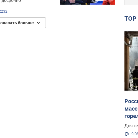
 досрочно
2232
TO
оказать больше
Росс
масс
горе
есть
Для те
9.0