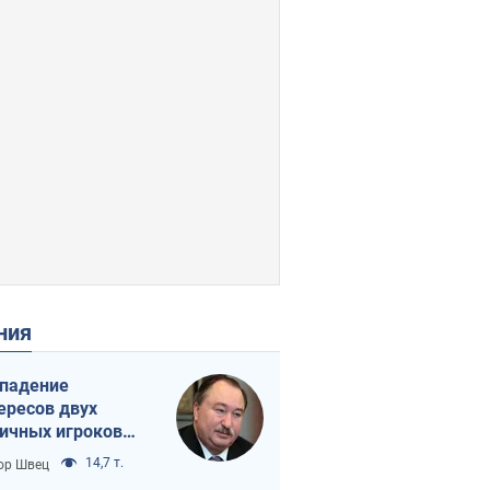
ения
падение
ересов двух
ичных игроков
 тайный план
14,7 т.
ор Швец
мпа и Путина?