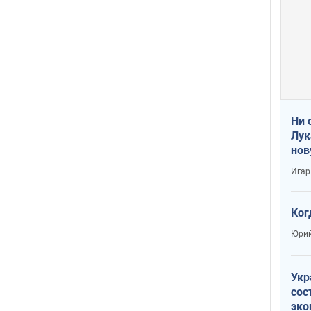
Ни 
Лук
нов
Игар
Ког
Юрий
Укр
сос
эко