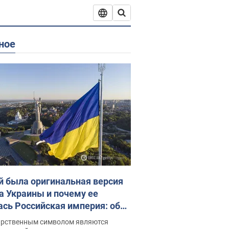
ное
й была оригинальная версия
а Украины и почему ее
ась Российская империя: об
 не рассказывают в школе
арственным символом являются