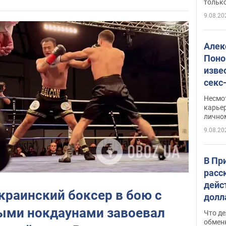
только
9.08.20
Алек
Поно
изве
секс
как 
Несмо
карьер
лично
9.08.20
В Пр
расс
дейс
раинский боксер в бою с
долл
прин
ыми нокдаунами завоевал
Что де
обме
обмен