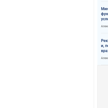
Мин
фун
усл
вое
Алек
Рек
и, 
вра
Диа
Алек
тре