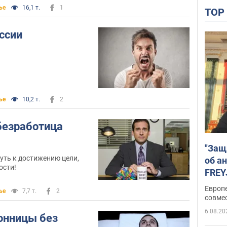
ье
16,1 т.
1
TO
ссии
ье
10,2 т.
2
 безработица
"Защ
путь к достижению цели,
об а
ости!
FREY
подд
Европ
ье
7,7 т.
2
совме
6.08.20
онницы без