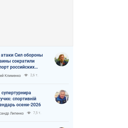
 атаки Сил обороны
аины сократили
порт российских
тепродуктов
2,6 т.
ей Клименко
 супертурнира
учих: спортивній
ендарь осени-2026
7,5 т.
сандр Липенко