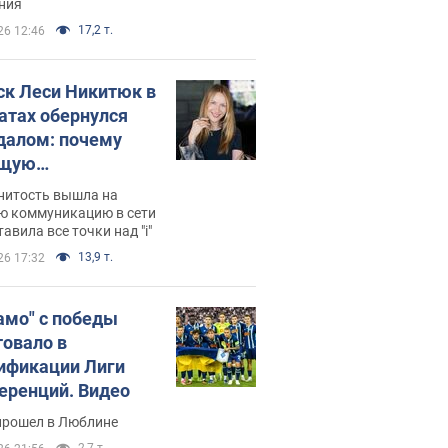
ния
17,2 т.
26 12:46
ск Леси Никитюк в
атах обернулся
далом: почему
ущую
раведливо
нитость вышла на
йтили
ю коммуникацию в сети
тавила все точки над "i"
13,9 т.
26 17:32
амо" с победы
товало в
ификации Лиги
еренций. Видео
прошел в Люблине
2,7 т.