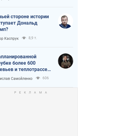
истика
чьей стороне истории
тупает Дональд
мп?
8,9 т.
ор Каспрук
апланированной
убке более 600
евьев и теплотрассе:
 происходит на
606
ислав Самойленко
емках в Киеве