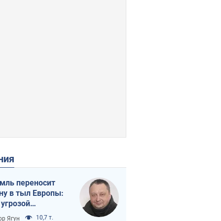
ения
мль переносит
ну в тыл Европы:
 угрозой
тическая
10,7 т.
ор Ягун