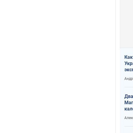
Как
Укр
экс
неф
Андр
Два
Маг
кал
Алек