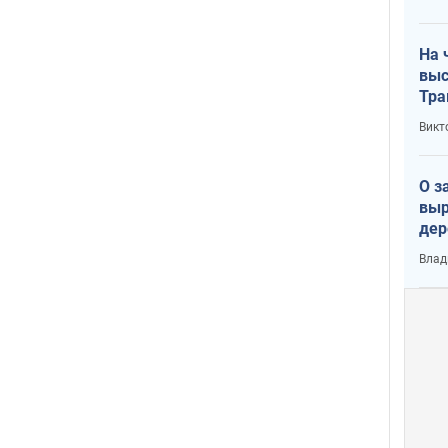
лог
На 
выс
Тра
Викт
О з
выр
дер
что
Влад
Тер