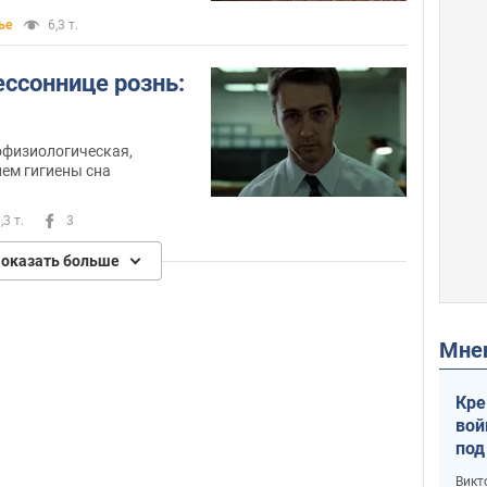
ье
6,3 т.
ессоннице рознь:
офизиологическая,
ем гигиены сна
,3 т.
3
оказать больше
Мн
Кре
вой
под
кри
Викт