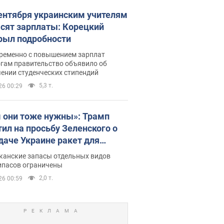
сентября украинским учителям
сят зарплаты: Корецкий
рыл подробности
ременно с повышением зарплат
огам правительство объявило об
ении студенческих стипендий
5,3 т.
26 00:29
 они тоже нужны»: Трамп
тил на просьбу Зеленского о
даче Украине ракет для
ot
канские запасы отдельных видов
ипасов ограничены
2,0 т.
26 00:59