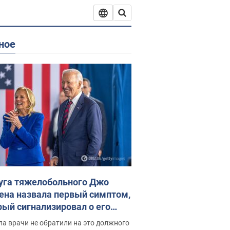
ное
уга тяжелобольного Джо
ена назвала первый симптом,
рый сигнализировал о его
ессивном" раке
а врачи не обратили на это должного