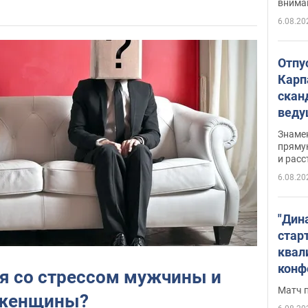
внима
6.08.20
Отпу
Карп
скан
вед
несп
Знаме
захе
пряму
и расс
6.08.20
"Дин
стар
квал
конф
я со стрессом мужчины и
Матч 
женщины?