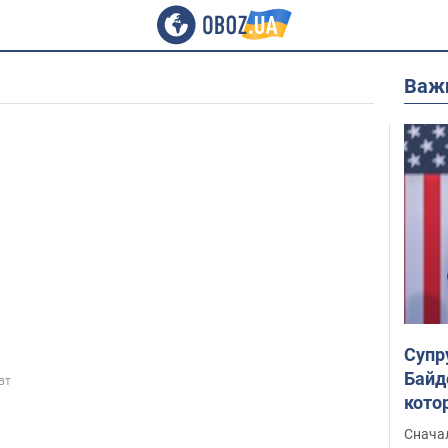
Важ
Супр
Байд
вт
кото
"агр
Сначал