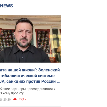
P NEWS
ита нашей жизни": Зеленский
нтибаллистической системе
JA, санкциях против России и
ержке аграриев. Видео
ейские партнеры присоединяются к
стному проекту
85,3 т.
26 20:20