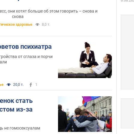
6.08.20
с, они хотят больше об этом говорить – снова и
снова
гическое здоровье
8,0 т.
оветов психиатра
тройства от сглаза и порчи
вали
ье
20,0 т.
1
енок стать
стом из-за
ь не гомосексуалам