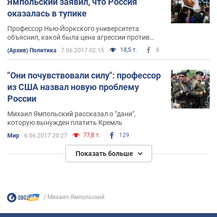
Ямпольский заявил, что Россия
оказалась в тупике
Профессор Нью-Йоркского университета
объяснил, какой была цена агрессии против
Украины для Кремля
18,5 т.
8
(Архив) Политика
7.06.2017 02:15
"Они почувствовали силу": профессор
из США назвал новую проблему
России
Михаил Ямпольский рассказал о "дани",
которую вынужден платить Кремль
77,8 т.
129
Мир
6.06.2017 20:27
Показать больше
Михаил Ямпольский