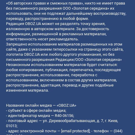
«Об авторских правах и смежных правах», никто не имеет права
без письменного разрешения ООО «Золотая середина» их
использовать, они не подлежат дальнейшему воспроизводству,
переводу, распространению в любой форме.
Редакция OBOZ.UA может не разделять точку зрения,
изложенную в авторском материале. За достоверность
информации, размещенной в рекламных материалах,
ответственность несет рекламодатель.
Запрещено использование материалов размещенных на этом
сайте, даже с указанием гиперссылки на страницу этого сайта,
логотипа OBOZ.UA или любого другого упоминания, но без
письменного разрешения Редакции/ООО «Золотая середина»
Незаконным использованием материалов будет считаться:
любое копирование, публикация, перепечатка, последующее
распространение, использование, переработка с
использованием, включением в состав других материалов,
распространение, адаптация, перевод и другие подобные
изменения материала.
Название онлайн медиа — «OBOZ.UA»
- субъект в сфере онлайн медиа;
- идентификатор медиа — R40-06156;
- почтовый адрес — ул. Деревообрабатывающая, д. 7, г. Киев,
01013;
- адрес электронной почты —
[email protected]
; - телефон — (044)