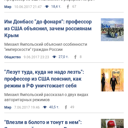
18,4 т.
67
Мир
10.06.2017 21:47
Им Донбасс "до фонаря": профессор
из США объяснил, зачем россиянам
Крым
Михаил Ямпольский объяснил особенности
"имперскости" граждан России
27,0 т.
8
Общество
9.06.2017 23:23
"Лезут туда, куда не надо лезть":
профессор из США пояснил, как
режим в РФ уничтожает себя
Михаил Ямпольский рассказал о двух видах
авторитарных режимов
40,5 т.
49
Мир
7.06.2017 19:46
"Влезли в болото и тонут в нем":