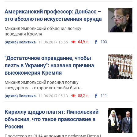
Американский профессор: Донбасс –
это абсолютно искусственная ерунда
Михаил Ямпольский объяснил логику
поведения Кремля
64,9 т.
103
(Архив) Политика
11.06.2017 15:55
"Достаточное оправдание, чтобы
лезть в Украину": названа причина
высокомерия Кремля
Михаил Ямпольский пояснил логику
государства, которое хотело бы быть
абсолютистским
88,2 т.
111
(Архив) Политика
11.06.2017 05:13
Кириллу щедро платят: Ямпольский
объяснил, что такое православие в
России
Профессор из США напомнил о реформе Петра I