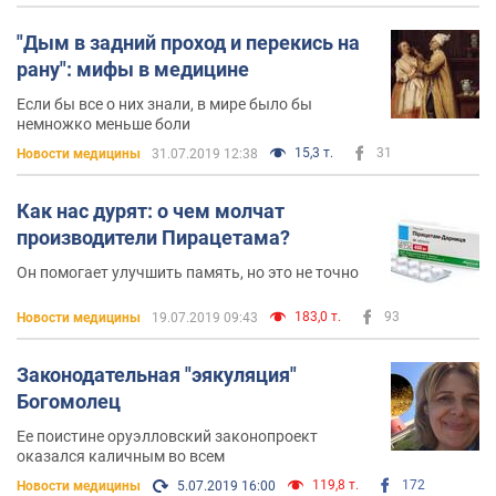
"Дым в задний проход и перекись на
рану": мифы в медицине
Если бы все о них знали, в мире было бы
немножко меньше боли
15,3 т.
31
Новости медицины
31.07.2019 12:38
Как нас дурят: о чем молчат
производители Пирацетама?
Он помогает улучшить память, но это не точно
183,0 т.
93
Новости медицины
19.07.2019 09:43
Законодательная "эякуляция"
Богомолец
Ее поистине оруэлловский законопроект
оказался каличным во всем
119,8 т.
172
Новости медицины
5.07.2019 16:00