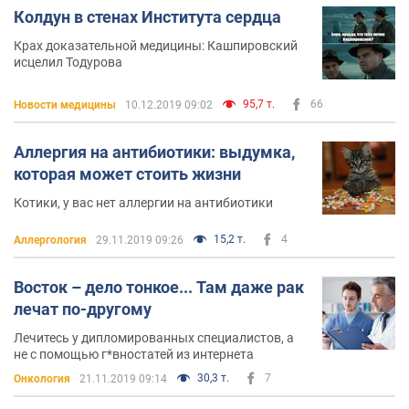
Колдун в стенах Института сердца
Крах доказательной медицины: Кашпировский
исцелил Тодурова
95,7 т.
66
Новости медицины
10.12.2019 09:02
Аллергия на антибиотики: выдумка,
которая может стоить жизни
Котики, у вас нет аллергии на антибиотики
15,2 т.
4
Аллергология
29.11.2019 09:26
Восток – дело тонкое... Там даже рак
лечат по-другому
Лечитесь у дипломированных специалистов, а
не с помощью г*вностатей из интернета
30,3 т.
7
Онкология
21.11.2019 09:14