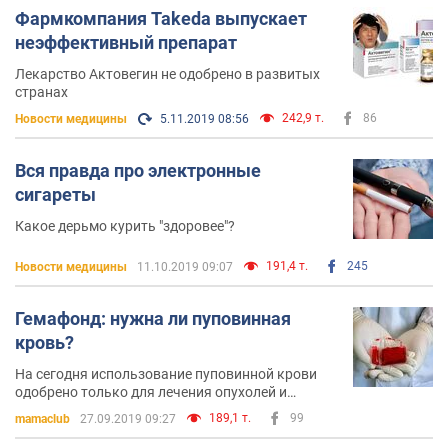
Фармкомпания Takeda выпускает
неэффективный препарат
Лекарство Актовегин не одобрено в развитых
странах
242,9 т.
86
Новости медицины
5.11.2019 08:56
Вся правда про электронные
сигареты
Какое дерьмо курить "здоровее"?
191,4 т.
245
Новости медицины
11.10.2019 09:07
Гемафонд: нужна ли пуповинная
кровь?
На сегодня использование пуповинной крови
одобрено только для лечения опухолей и
заболеваний, касающихся системы
189,1 т.
99
mamaclub
27.09.2019 09:27
кроветворения