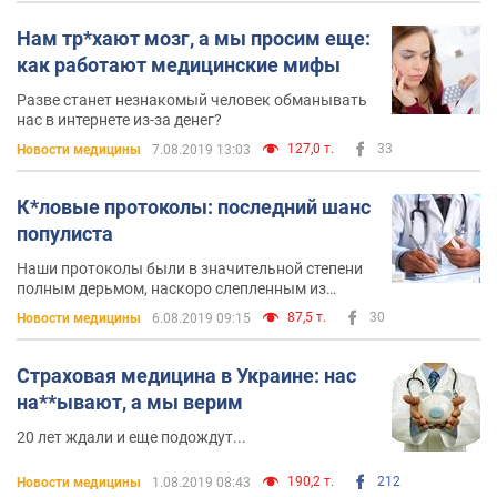
Нам тр*хают мозг, а мы просим еще:
как работают медицинские мифы
Разве станет незнакомый человек обманывать
нас в интернете из-за денег?
127,0 т.
33
Новости медицины
7.08.2019 13:03
К*ловые протоколы: последний шанс
популиста
Наши протоколы были в значительной степени
полным дерьмом, наскоро слепленным из
обломков иностранных гайдлайнов
87,5 т.
30
Новости медицины
6.08.2019 09:15
Страховая медицина в Украине: нас
на**ывают, а мы верим
20 лет ждали и еще подождут...
190,2 т.
212
Новости медицины
1.08.2019 08:43