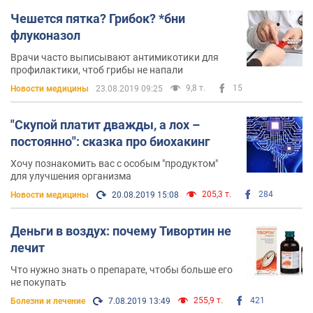
Чешется пятка? Грибок? *бни
флуконазол
Врачи часто выписывают антимикотики для
профилактики, чтоб грибы не напали
9,8 т.
15
Новости медицины
23.08.2019 09:25
"Скупой платит дважды, а лох –
постоянно": сказка про биохакинг
Хочу познакомить вас с особым "продуктом"
для улучшения организма
205,3 т.
284
Новости медицины
20.08.2019 15:08
Деньги в воздух: почему Тивортин не
лечит
Что нужно знать о препарате, чтобы больше его
не покупать
255,9 т.
421
Болезни и лечение
7.08.2019 13:49