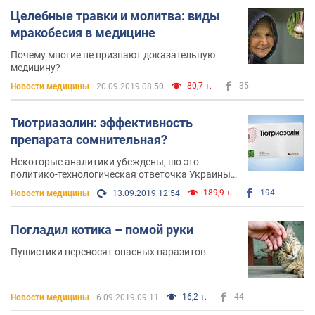
Целебные травки и молитва: виды
мракобесия в медицине
Почему многие не признают доказательную
медицину?
80,7 т.
35
Новости медицины
20.09.2019 08:50
Тиотриазолин: эффективность
препарата сомнительная?
Некоторые аналитики убеждены, шо это
политико-технологическая ответочка Украины
на ядерное разоружение
189,9 т.
194
Новости медицины
13.09.2019 12:54
Погладил котика – помой руки
Пушистики переносят опасных паразитов
16,2 т.
44
Новости медицины
6.09.2019 09:11