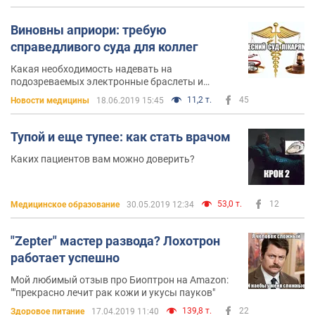
Виновны априори: требую
справедливого суда для коллег
Какая необходимость надевать на
подозреваемых электронные браслеты и
сажать под домашний арест?
11,2 т.
45
Новости медицины
18.06.2019 15:45
Тупой и еще тупее: как стать врачом
Каких пациентов вам можно доверить?
53,0 т.
12
Медицинское образование
30.05.2019 12:34
"Zepter" мастер развода? Лохотрон
работает успешно
Мой любимый отзыв про Биоптрон на Amazon:
""прекрасно лечит рак кожи и укусы пауков"
139,8 т.
22
Здоровое питание
17.04.2019 11:40