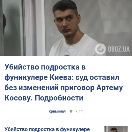
Больше о погибшем Максиме Матерухине можно
узнать
в нашем материале
.
Убийство подростка в
фуникулере Киева: суд оставил
без изменений приговор Артему
Косову. Подробности
Криминал
7,7 т.
Убийство подростка в фуникулере