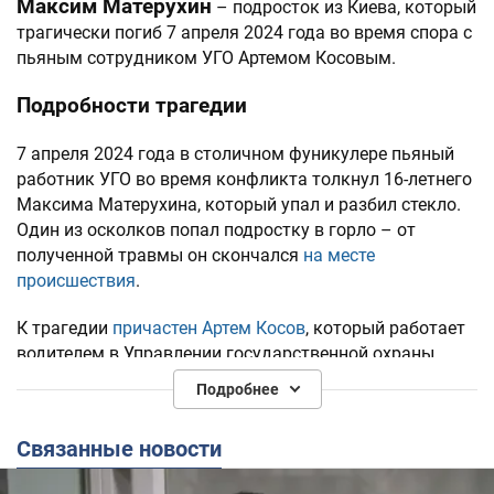
Максим Матерухин
– подросток из Киева, который
трагически погиб 7 апреля 2024 года во время спора с
пьяным сотрудником УГО Артемом Косовым.
Подробности трагедии
7 апреля 2024 года в столичном фуникулере пьяный
работник УГО во время конфликта толкнул 16-летнего
Максима Матерухина, который упал и разбил стекло.
Один из осколков попал подростку в горло – от
полученной травмы он скончался
на месте
происшествия
.
К трагедии
причастен Артем Косов
, который работает
водителем в Управлении государственной охраны
Украины. Косова задержали на месте трагедии, где он
Подробнее
пытался спасти парня и отправили в СИЗО.
Связанные новости
22 сентября 2025 года суд вынес приговор по делу.
Косова приговорили к пожизненному заключению
.