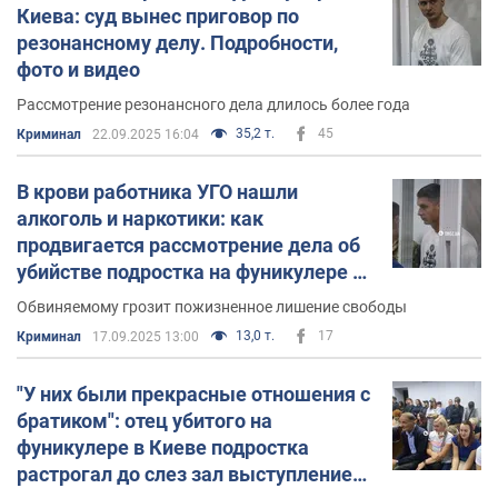
Киева: суд вынес приговор по
резонансному делу. Подробности,
фото и видео
Рассмотрение резонансного дела длилось более года
35,2 т.
45
Криминал
22.09.2025 16:04
В крови работника УГО нашли
алкоголь и наркотики: как
продвигается рассмотрение дела об
убийстве подростка на фуникулере в
Киеве. Фото и видео
Обвиняемому грозит пожизненное лишение свободы
13,0 т.
17
Криминал
17.09.2025 13:00
"У них были прекрасные отношения с
братиком": отец убитого на
фуникулере в Киеве подростка
растрогал до слез зал выступлением