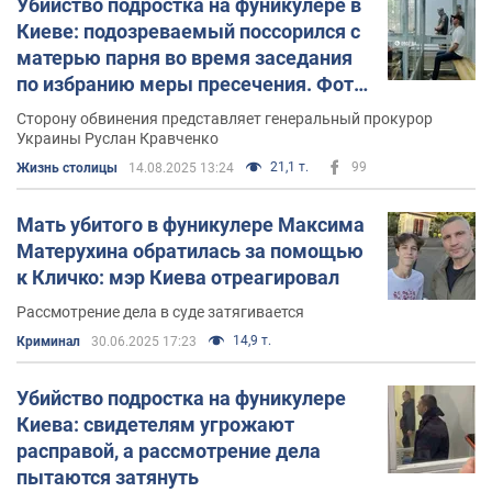
Убийство подростка на фуникулере в
Киеве: подозреваемый поссорился с
матерью парня во время заседания
по избранию меры пресечения. Фото
и видео
Сторону обвинения представляет генеральный прокурор
Украины Руслан Кравченко
21,1 т.
99
Жизнь столицы
14.08.2025 13:24
Мать убитого в фуникулере Максима
Матерухина обратилась за помощью
к Кличко: мэр Киева отреагировал
Рассмотрение дела в суде затягивается
14,9 т.
Криминал
30.06.2025 17:23
Убийство подростка на фуникулере
Киева: свидетелям угрожают
расправой, а рассмотрение дела
пытаются затянуть