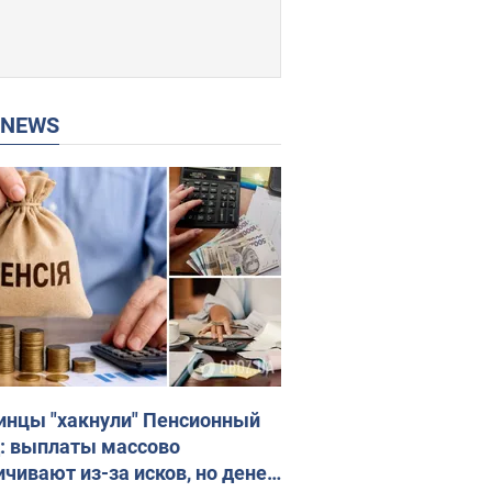
P NEWS
инцы "хакнули" Пенсионный
: выплаты массово
ичивают из-за исков, но денег