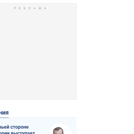
ения
чьей стороне
ории выступает