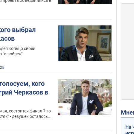
ы проекта объединились в
кого выбрал
касов
адел кольцо своей
ю "влюблен"
25
 голосуем, кого
рий Черкасов в
 мая, состоится финал 7-го
Мн
стяк" - девушек осталось
На 
ист