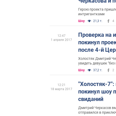
Черкасова и 
Герою проекта пришл
интригантками
Шоу
21,3 т.
4
Проверка на и
12:47
1 апреля 2017
покинул проек
после 4-й Це
Холостяк Дмитрий Че
увидеть девушек "без
Шоу
37,2 т.
2
"Холостяк-7":
12:21
18 марта 2017
покинул шоу 
свиданий
Дмитрий Черкасов вм
отправился в приклю