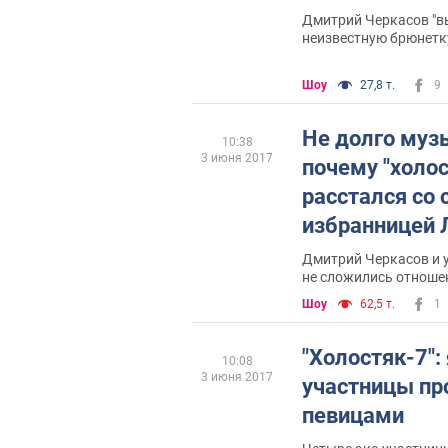
Дмитрий Черкасов "в
неизвестную брюнетк
Шоу
27,8 т.
9
Не долго муз
10:38
3 июня 2017
почему "холос
расстался со 
избранницей 
Дмитрий Черкасов и у
не сложились отноше
Шоу
62,5 т.
1
"Холостяк-7":
10:08
3 июня 2017
участницы пр
певицами