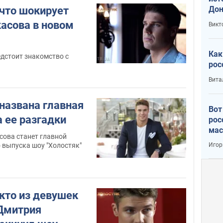
Дон
 что шокирует
асова в новом
Викт
Как
дстоит знакомство с
рос
Вита
 названа главная
Вот
а ее разгадки
рос
мас
сова станет главной
Игор
 выпуска шоу "Холостяк"
 кто из девушек
Дмитрия