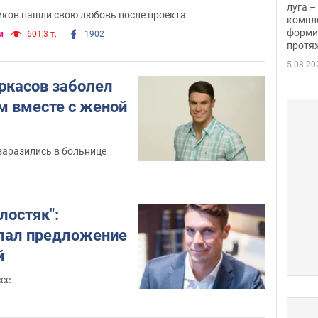
луга –
ков нашли свою любовь после проекта
компл
форми
и
601,3 т.
1902
протяж
5.08.20
еркасов заболел
м вместе с женой
 заразились в больнице
1
лостяк":
лал предложение
й
ссе