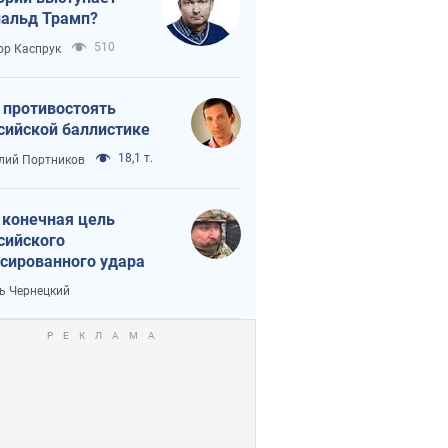
альд Трамп?
510
ор Каспрук
 противостоять
сийской баллистике
18,1 т.
лий Портников
 конечная цель
сийского
сированного удара
ь Чернецкий