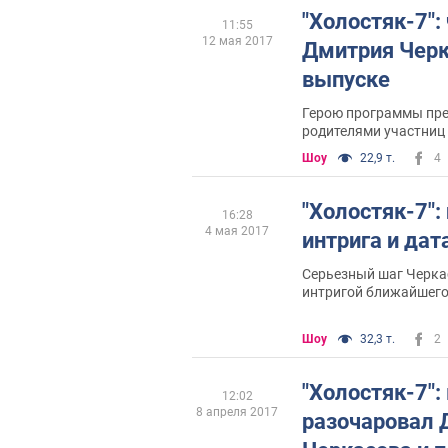
"Холостяк-7":
11:55
12 мая 2017
Дмитрия Черк
выпуске
Герою программы пре
родителями участниц
Шоу
22,9 т.
4
"Холостяк-7":
16:28
4 мая 2017
интрига и дат
Серьезный шаг Черка
интригой ближайшего
Шоу
32,3 т.
2
"Холостяк-7":
12:02
8 апреля 2017
разочаровал 