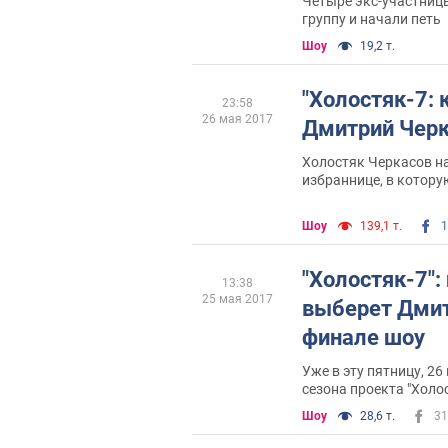
Четыре экс-участниц
группу и начали петь
Шоу
19,2 т.
"Холостяк-7: 
23:58
26 мая 2017
Дмитрий Чер
Холостяк Черкасов н
избраннице, в котору
Шоу
139,1 т.
1
"Холостяк-7":
13:38
25 мая 2017
выберет Дмит
финале шоу
Уже в эту пятницу, 26
сезона проекта "Холо
всего две
Шоу
28,6 т.
31