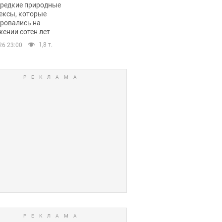
 редкие природные
ексы, которые
ровались на
ении сотен лет
1,8 т.
26 23:00