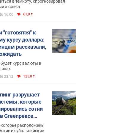
иться в темноту, спрогнозировал
ый эксперт
61,9 т.
26 16:00
 "готовятся" к
му курсу доллара:
инцам рассказали,
 ожидать
будет курс валюты в
никах
123,0 т.
26 23:12
пинг разрушает
истемы, которые
ировались сотни
 в Greenpeace
ли тревогу
окогорье расположены
йские и субальпийские