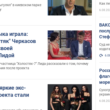
не х
Как п
ыгулял" в киевском парке
у
6.08.20
ВАКС
посл
ыка играла:
Стеф
тяк" Черкасов
деле
Суд н
своей
ходат
Лидой
6.0
частница "Холостяк-7" Лида рассказали о том, почему
ния после проекта
Росс
флаг
море
 яркие экс-
пост
Сухог
оекта стали
украи
6.08.20