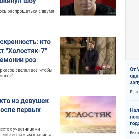
покинул шоу
ось распрощаться с двумя
скренность: кто
т "Холостяк-7"
ремонии роз
От 
ркасов сделал все, чтобы
оди
 масок"
зап
реа
Брат
 кто из девушек
после первых
Нал
пос
год
есте с участницами
кон
Викт
чение по самым красивым
6,5