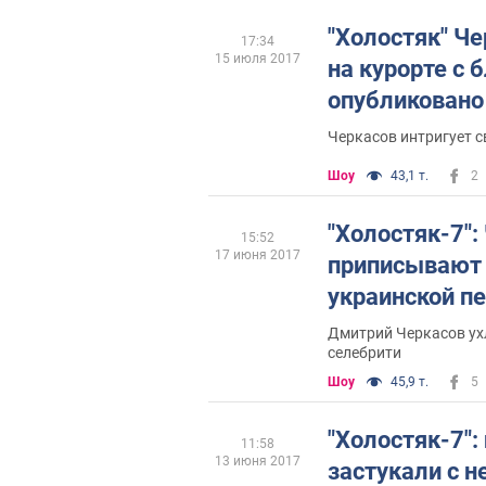
"Холостяк" Че
17:34
15 июля 2017
на курорте с 
опубликовано
Черкасов интригует 
Шоу
43,1 т.
2
"Холостяк-7":
15:52
17 июня 2017
приписывают 
украинской п
Дмитрий Черкасов ух
селебрити
Шоу
45,9 т.
5
"Холостяк-7":
11:58
13 июня 2017
застукали с 