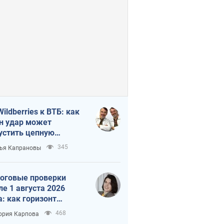
Wildberries к ВТБ: как
н удар может
устить цепную
кцию в России
345
ья Капрановы
оговые проверки
ле 1 августа 2026
а: как горизонт
троля сокращается с
468
ория Карпова
 до 3 лет