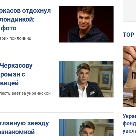
ркасов отдохнул
блондинкой:
 фото
TO
своих поклонниц
 Черкасову
роман с
евицей
лестывает за украинской
Укра
 главную звезду
фонд
увел
незнакомкой