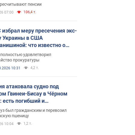
ватает
ересчитывают пенсии
106,4 т.
26 07:00
 избрал меру пресечения экс-
у Украины в США
анишиной: что известно о
е полностью удовлетворил
айство прокуратуры
4,2 т.
8.2026 10:31
ия атаковала судно под
ом Гвинеи-Бисау в Чёрном
: есть погибший и
радавшие
руз был гражданским и перевозил
нскую пшеницу
1,2 т.
26 10:04