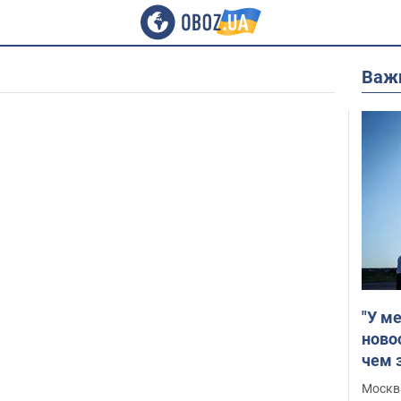
Важ
"У м
ново
чем 
Москва