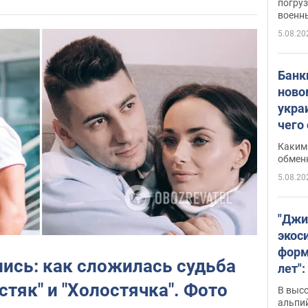
погруз
военн
5.08.20
Банки
ново
укра
чего
Каким 
обмен
5.08.20
"Джи
экос
форм
лись: как сложилась судьба
лет":
заби
стяк" и "Холостячка". Фото
В выс
альпи