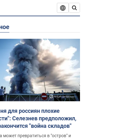
ное
еня для россиян плохие
сти": Селезнев предположил,
закончится "война складов"
 может превратиться в "остров" и