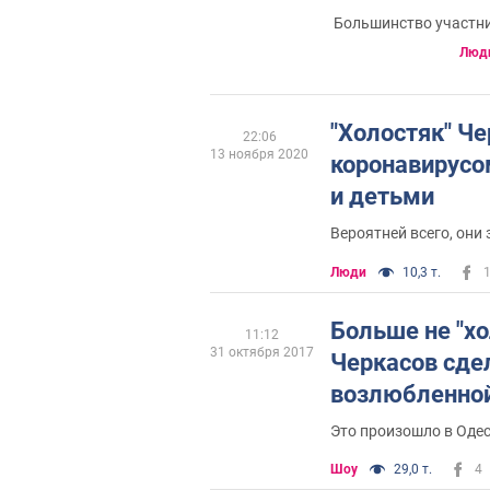
Большинство участни
Люд
"Холостяк" Ч
22:06
13 ноября 2020
коронавирусо
и детьми
Вероятней всего, они
Люди
10,3 т.
Больше не "хо
11:12
31 октября 2017
Черкасов сде
возлюбленно
Это произошло в Оде
Шоу
29,0 т.
4