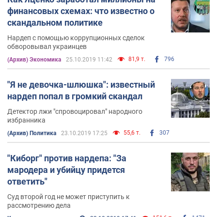
финансовых схемах: что известно о
скандальном политике
Нардеп с помощью коррупционных сделок
обворовывал украинцев
81,9 т.
796
(Архив) Экономика
25.10.2019 11:42
"Я не девочка-шлюшка": известный
нардеп попал в громкий скандал
Детектор лжи "спровоцировал" народного
избранника
55,6 т.
307
(Архив) Политика
23.10.2019 17:25
"Киборг" против нардепа: "За
мародера и убийцу придется
ответить"
Суд второй год не может приступить к
рассмотрению дела