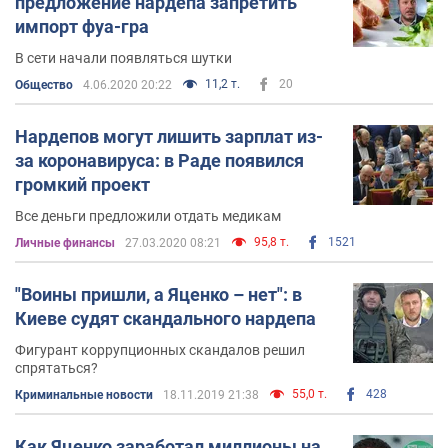
предложение нардепа запретить
импорт фуа-гра
В сети начали появляться шутки
11,2 т.
20
Общество
4.06.2020 20:22
Нардепов могут лишить зарплат из-
за коронавируса: в Раде появился
громкий проект
Все деньги предложили отдать медикам
95,8 т.
1521
Личные финансы
27.03.2020 08:21
"Воины пришли, а Яценко – нет": в
Киеве судят скандального нардепа
Фигурант коррупционных скандалов решил
спрятаться?
55,0 т.
428
Криминальные новости
18.11.2019 21:38
Как Яценко заработал миллионы на