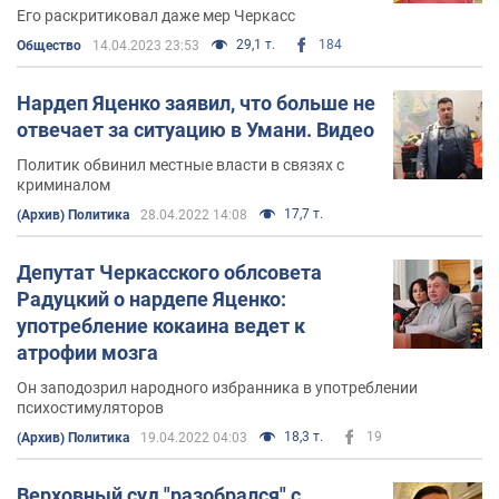
Его раскритиковал даже мер Черкасс
29,1 т.
184
Общество
14.04.2023 23:53
Нардеп Яценко заявил, что больше не
отвечает за ситуацию в Умани. Видео
Политик обвинил местные власти в связях с
криминалом
17,7 т.
(Архив) Политика
28.04.2022 14:08
Депутат Черкасского облсовета
Радуцкий о нардепе Яценко:
употребление кокаина ведет к
атрофии мозга
Он заподозрил народного избранника в употреблении
психостимуляторов
18,3 т.
19
(Архив) Политика
19.04.2022 04:03
Верховный суд "разобрался" с