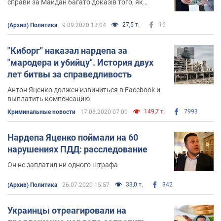
справи за Майдан багато доказів того, як
системно мстять вороги, як легко утилізують
свої
27,5 т.
16
(Архив) Политика
9.09.2020 13:04
"Киборг" наказал нардепа за
"мародера и убийцу". История двух
лет битвы за справедливость
Антон Яценко должен извиниться в Facebook и
выплатить компенсацию
149,7 т.
7993
Криминальные новости
17.08.2020 07:00
Нардепа Яценко поймали на 60
нарушениях ПДД: расследование
Он не заплатил ни одного штрафа
33,0 т.
342
(Архив) Политика
26.07.2020 15:57
Украинцы отреагировали на