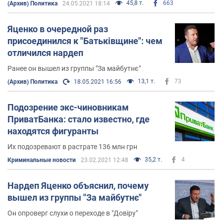
45,8 т.
663
(Архив) Политика
24.05.2021 18:14
Яценко в очередной раз
присоединился к "Батьківщине": чем
отличился нардеп
Ранее он вышел из группы "За майбутнє"
13,1 т.
73
(Архив) Политика
18.05.2021 16:56
Подозрение экс-чиновникам
ПриватБанка: стало известно, где
находятся фигуранты
Их подозревают в растрате 136 млн грн
35,2 т.
4
Криминальные новости
23.02.2021 12:48
Нардеп Яценко объяснил, почему
вышел из группы "За майбутнє"
Он опроверг слухи о переходе в "Довіру"