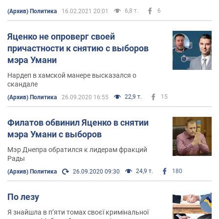
6,8 т.
6
(Архив) Политика
16.02.2021 20:01
Яценко не опроверг своей
причастности к снятию с выборов
мэра Умани
Нардеп в хамской манере высказался о
скандале
22,9 т.
15
(Архив) Политика
26.09.2020 16:55
Филатов обвинил Яценко в снятии
мэра Умани с выборов
Мэр Днепра обратился к лидерам фракций
Рады
24,9 т.
180
(Архив) Политика
26.09.2020 09:30
По лезу
Я знайшла в п’яти томах своєї кримінальної