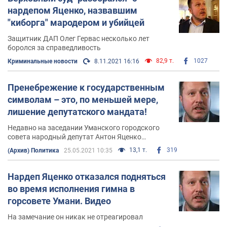
нардепом Яценко, назвавшим
"киборга" мародером и убийцей
Защитник ДАП Олег Гервас несколько лет
боролся за справедливость
82,9 т.
1027
Криминальные новости
8.11.2021 16:16
Пренебрежение к государственным
символам – это, по меньшей мере,
лишение депутатского мандата!
Недавно на заседании Уманского городского
совета народный депутат Антон Яценко
демонстративно и презрительно
13,1 т.
319
(Архив) Политика
25.05.2021 10:35
проигнорировал государственный Гимн
Украины!
Нардеп Яценко отказался подняться
во время исполнения гимна в
горсовете Умани. Видео
На замечание он никак не отреагировал