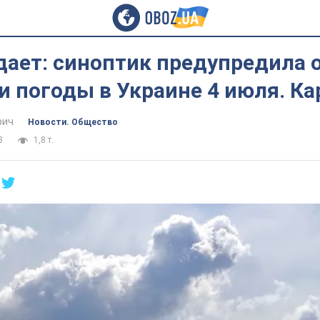
дает: синоптик предупредила 
 погоды в Украине 4 июля. Ка
фич
Новости. Общество
8
1,8 т.