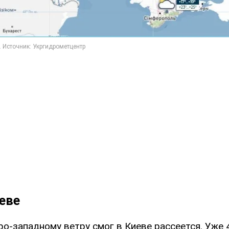
еве
о-западному ветру смог в Киеве рассеется. Уже 