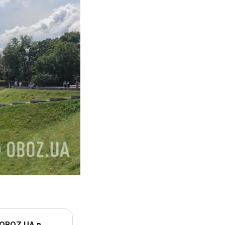
 OBOZ.UA в