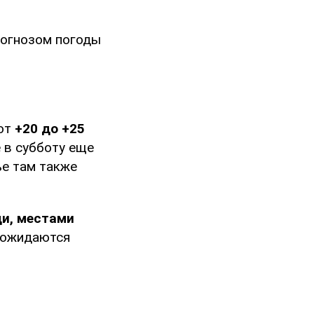
рогнозом погоды
 от
+20 до +25
 в субботу еще
ье там также
и, местами
 ожидаются