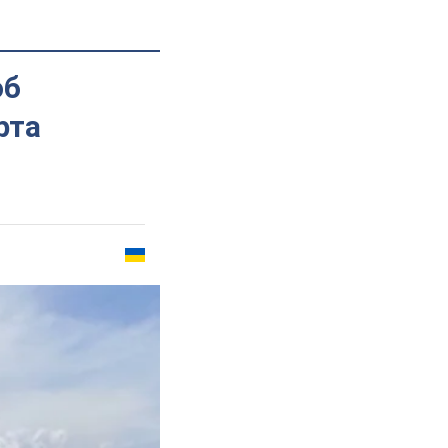
об
рта