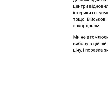
центри відновил
істерики готуєм
тощо. Військові 
закордоном.
Ми не втомлюємо
вибору в цій ві
ціну, і поразка 