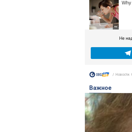
Не на
Новости.
Важное