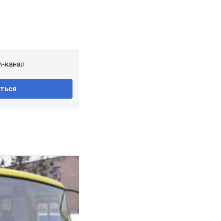
m-канал
ться