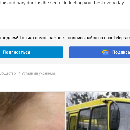
доедаем! Только самое важное - подписывайся на наш Telegra
Подписаться
Подписа
 Общество
Устали ли украинцы...