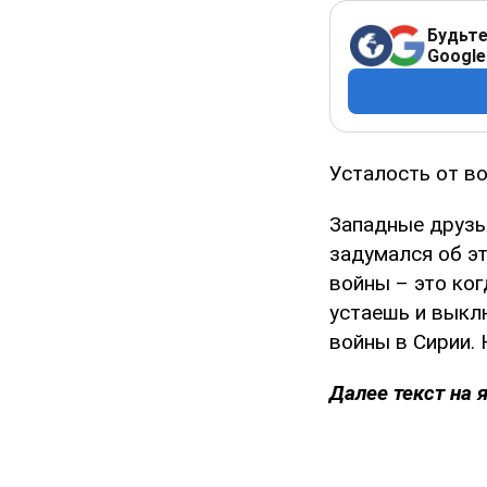
Будьте
Google
Усталость от в
Западные друзь
задумался об эт
войны – это ког
устаешь и выклю
войны в Сирии. 
Далее текст на 