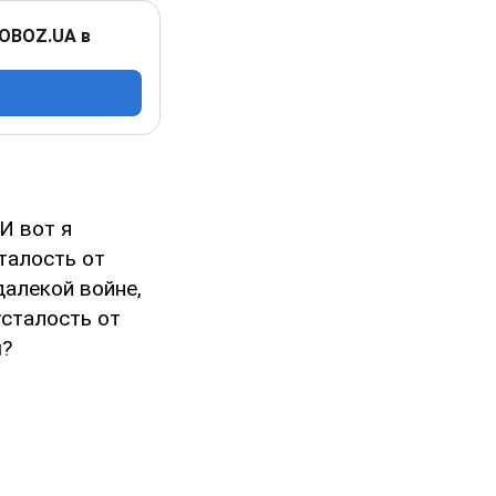
 OBOZ.UA в
И вот я
талость от
далекой войне,
усталость от
ы?