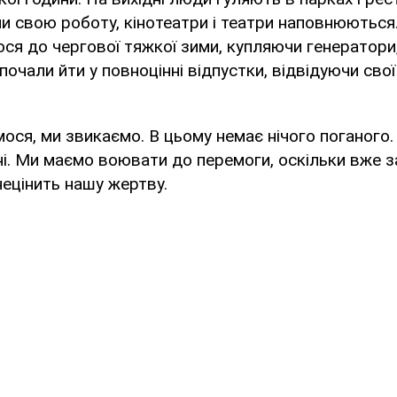
и свою роботу, кінотеатри і театри наповнюються.
ося до чергової тяжкої зими, купляючи генератори
почали йти у повноцінні відпустки, відвідуючи сво
ся, ми звикаємо. В цьому немає нічого поганого.
йні. Ми маємо воювати до перемоги, оскільки вже 
знецінить нашу жертву.