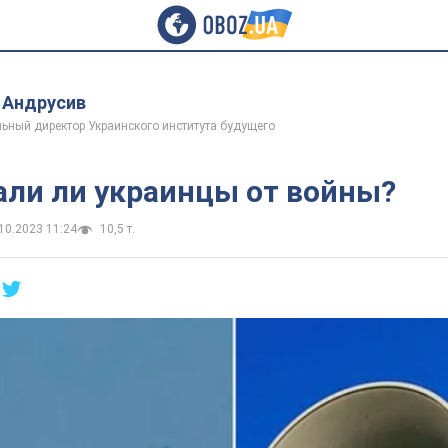
 Андрусив
ьный директор Украинского института будущего
али ли украинцы от войны?
10.2023 11:24
10,5 т.