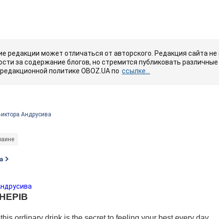
е редакции может отличаться от авторского. Редакция сайта не
сти за содержание блогов, но стремится публиковать различные 
 редакционной политике OBOZ.UA по
ссылке...
Виктора Андрусива
раине
а
Андрусива