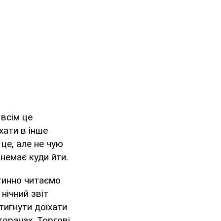
 всім це
хати в інше
 це, але не чую
 немає куди йти.
утинно читаємо
нічний звіт
тигнути доїхати
торанах. Торгові