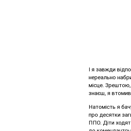
І я завжди відп
нереально набри
місце. Зрештою, 
знаєш, я втомив
Натомість я бач
про десятки заг
ППО. Діти ходят
до комендантськ