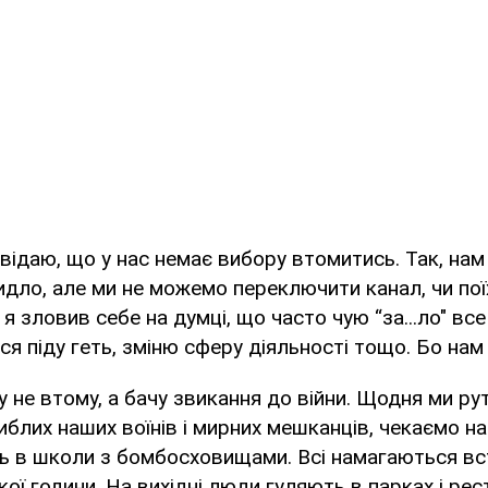
овідаю, що у нас немає вибору втомитись. Так, нам
дло, але ми не можемо переключити канал, чи пої
я зловив себе на думці, що часто чую “за...ло" все
ся піду геть, зміню сферу діяльності тощо. Бо нам
у не втому, а бачу звикання до війни. Щодня ми р
иблих наших воїнів і мирних мешканців, чекаємо на 
ь в школи з бомбосховищами. Всі намагаються вс
ої години. На вихідні люди гуляють в парках і рес