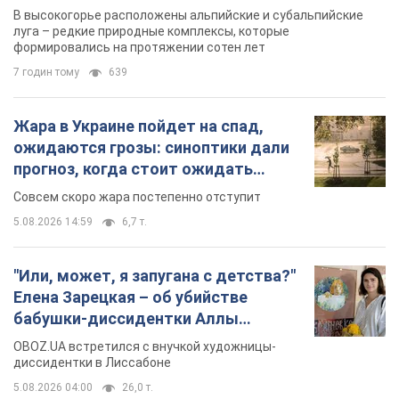
В высокогорье расположены альпийские и субальпийские
луга – редкие природные комплексы, которые
формировались на протяжении сотен лет
7 годин тому
639
Жара в Украине пойдет на спад,
ожидаются грозы: синоптики дали
прогноз, когда стоит ожидать
изменения погоды
Совсем скоро жара постепенно отступит
5.08.2026 14:59
6,7 т.
"Или, может, я запугана с детства?"
Елена Зарецкая – об убийстве
бабушки-диссидентки Аллы
Горской, критике сына Стуса и
OBOZ.UA встретился с внучкой художницы-
бегстве в Португалию с пятью
диссидентки в Лиссабоне
детьми
5.08.2026 04:00
26,0 т.