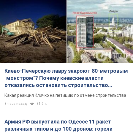
Киево-Печерскую лавру закроют 80-метровым
"монстром"? Почему киевские власти
отказались остановить строительство
небоскреба "московского верующего"
Какая реакция Кличко на петицию по отмене строительства
3 часа назад
31,6 т.
Армия РФ выпустила по Одессе 11 ракет
различных типов и до 100 дронов: горели
исторические здания, есть пострадавшие.
Фото и видео
Для террора враг применил ракеты и дроны
44 минуты назад
54,3 т.
МИД Болгарии вызвал украинского посла из-за
инцидента с дроном: что произошло
Беседа состоится 10 августа