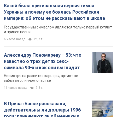
Александру Пономареву – 53: что
известно о трех детях секс-
символа 90-х и как они выглядят
Несмотря на развитие карьеры, артист не
забывал о личном счастье
11 часов назад
9,3 т.
В ПриватБанке рассказали,
действительны ли доллары 1996
года: принимают ли обменники и
банки такие купюры
Что делать, если банки и обменники не
принимают старые доллары
9.08.2026 02:20
83,4 т.