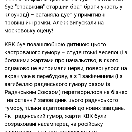
був "справжній" старший брат брати участь у
клоунаді) – заганяла дует у примітивні
провінційні рамки. Але ж випускали на
московську сцену!
КВК був позашлюбною дитиною цього
кастрованого гумору – студентські веселощі з
боязкими жартами про начальство, в якого
однаково не витримали нерви, повернулося на
екран уже в перебудову, а з її закінченням (і з
загибеллю радянського гумору разом із
Радянським Союзом) перетворилося на бізнес
і на останній заповідник цього радянського
гумору, тільки адаптований до нових завдань.
Як і радянський гумор, жарти КВК були
розраховані насамперед на російську
аудиторію – і ту пострадянську, що