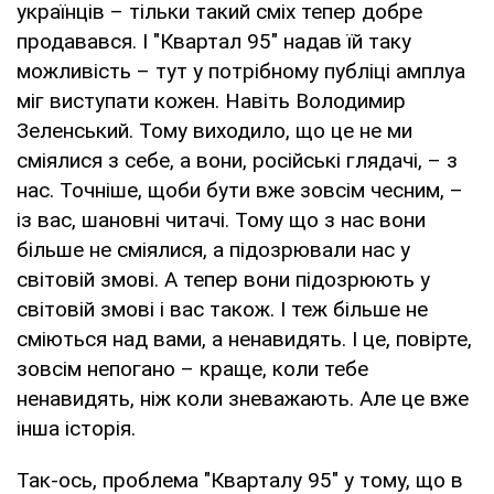
українців – тільки такий сміх тепер добре
продавався. І "Квартал 95" надав їй таку
можливість – тут у потрібному публіці амплуа
міг виступати кожен. Навіть Володимир
Зеленський. Тому виходило, що це не ми
сміялися з себе, а вони, російські глядачі, – з
нас. Точніше, щоби бути вже зовсім чесним, –
із вас, шановні читачі. Тому що з нас вони
більше не сміялися, а підозрювали нас у
світовій змові. А тепер вони підозрюють у
світовій змові і вас також. І теж більше не
сміються над вами, а ненавидять. І це, повірте,
зовсім непогано – краще, коли тебе
ненавидять, ніж коли зневажають. Але це вже
інша історія.
Так-ось, проблема "Кварталу 95" у тому, що в