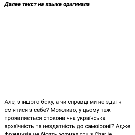
Далее текст на языке оригинала
Але, з іншого боку, а чи справді ми не здатні
сміятися з себе? Можливо, у цьому теж
проявляється споконвічна українська
архаїчність та нездатність до самоіронії? Адже
французів не бісять журналісти з Charlie