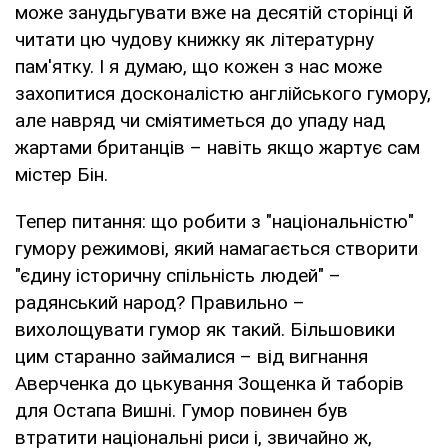
може занудьгувати вже на десятій сторінці й
читати цю чудову книжку як літературну
пам'ятку. І я думаю, що кожен з нас може
захопитися досконалістю англійського гумору,
але навряд чи сміятиметься до упаду над
жартами британців – навіть якщо жартує сам
містер Бін.
Тепер питання: що робити з "національністю"
гумору режимові, який намагається створити
"єдину історичну спільність людей" –
радянський народ? Правильно –
вихолощувати гумор як такий. Більшовики
цим старанно займалися – від вигнання
Аверченка до цькування Зощенка й таборів
для Остапа Вишні. Гумор повинен був
втратити національні риси і, звичайно ж,