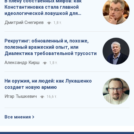
Александр Кирш
1,8 т.
Ни оружия, ни людей: как Лукашенко
создает новую армию
Игар Тышкевич
16,6 т.
Все мнения
О компании
Команда
Правовая информация
Политика
конфиденциальности
Реклама на сайте
Документы