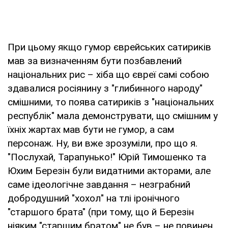
При цьому якщо гумор єврейських сатириків
мав за визначенням бути позбавлений
національних рис – хіба що євреї самі собою
здавалися росіянину з "глибинного народу"
смішними, то поява сатириків з "національних
республік" мала демонструвати, що смішним у
їхніх жартах мав бути не гумор, а сам
персонаж. Ну, ви вже зрозуміли, про що я.
"Послухай, Тарапунько!" Юрій Тимошенко та
Юхим Березін були видатними акторами, але
саме ідеологічне завдання – незграбний
добродушний "хохол" на тлі іронічного
"старшого брата" (при тому, що й Березін
ніяким "старшим братом" не був – не повинен