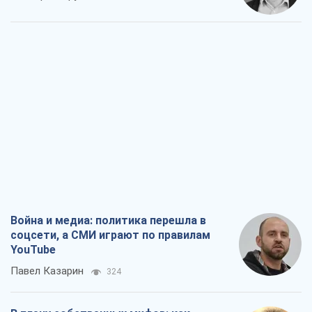
Война и медиа: политика перешла в
соцсети, а СМИ играют по правилам
YouTube
Павел Казарин
324
В плену собственных мифов: как
Константиновка стала главной
идеологической ловушкой для
российских оккупантов
Дмитрий Снегирев
1,8 т.
Рекрутинг: обновленный и, похоже,
полезный вражеский опыт, или
Диалектика требовательной трусости