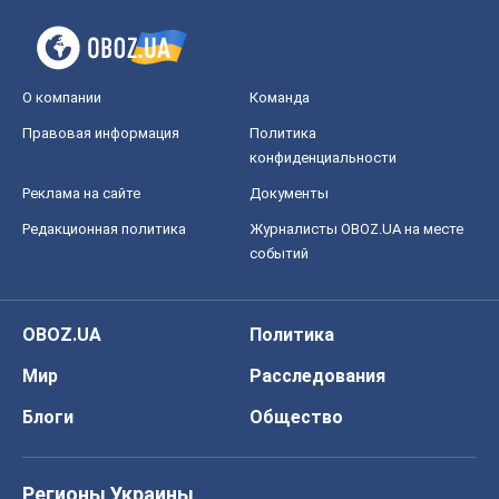
Редакционная политика
Журналисты OBOZ.UA на месте
событий
OBOZ.UA
Политика
Мир
Расследования
Блоги
Общество
Регионы Украины
Киев
Харьков
Запорожье
Днепр
Черкассы
Спорт
Футбол
Баскетбол