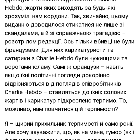
Hebdo, жарти яких виходять за будь-які
зрозумілі нам кордони. Так, звичайно, цьому
виданню доводилося стикатися не лише зі
скандалами, а й зі справжньою трагедією –
розстрілом редакції. Ось тільки вбивці не були
французами. Для них карикатуристи та
сатирики з Charlie Hebdo були чужинцями та
ворогами ісламу. Самі ж французи – навіть
якщо їхні політичні погляди докорінно
відрізняються від поглядів співробітників
Charlie Hebdo – ставляться до їхніх солоних
жартів і карикатур підкреслено терпимо. То,
можливо, нам повчитися цій терпимості?
Я – щирий прихильник терпимості й самоіронії.
Але хочу зауважити, що, як на мене, гумор (як і