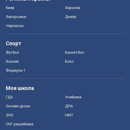
Хоккей
Бокс
Формула-1
Моя школа
ГДЗ
Учебники
Онлайн уроки
ДПА
ЗНО
НМТ
СНГ решебники
Авто
Тест Драйв
Электромобили
Акции
Сервис
Food Oboz