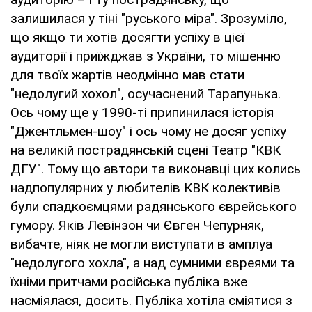
залишилася у тіні "руського міра". Зрозуміло,
що якщо ти хотів досягти успіху в цієї
аудиторії і приїжджав з України, то мішенню
для твоїх жартів неодмінно мав стати
"недолугий хохол", осучаснений Тарапунька.
Ось чому ще у 1990-ті припинилася історія
"Джентльмен-шоу" і ось чому не досяг успіху
на великій пострадянській сцені Театр "КВК
ДГУ". Тому що автори та виконавці цих колись
надпопулярних у любителів КВК колективів
були спадкоємцями радянського єврейського
гумору. Яків Левінзон чи Євген Чепурняк,
вибачте, ніяк не могли виступати в амплуа
"недолугого хохла", а над сумними євреями та
їхніми притчами російська публіка вже
насміялася, досить. Публіка хотіла сміятися з