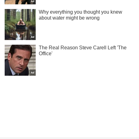
Не надоедаем! Только самое важное - подписывайся на
наш Telegram-канал
Подписаться
Подписаться
Новости. Общество
Публики которой было...