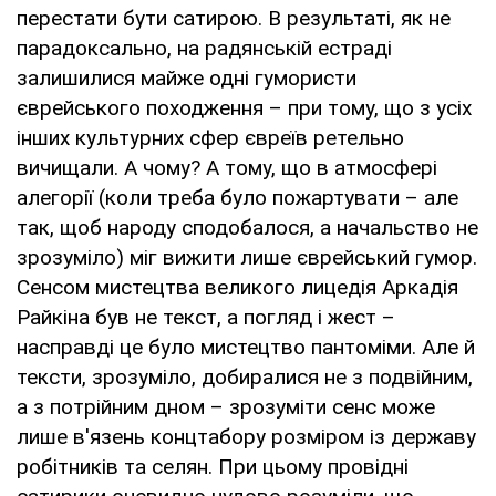
перестати бути сатирою. В результаті, як не
парадоксально, на радянській естраді
залишилися майже одні гумористи
єврейського походження – при тому, що з усіх
інших культурних сфер євреїв ретельно
вичищали. А чому? А тому, що в атмосфері
алегорії (коли треба було пожартувати – але
так, щоб народу сподобалося, а начальство не
зрозуміло) міг вижити лише єврейський гумор.
Сенсом мистецтва великого лицедія Аркадія
Райкіна був не текст, а погляд і жест –
насправді це було мистецтво пантоміми. Але й
тексти, зрозуміло, добиралися не з подвійним,
а з потрійним дном – зрозуміти сенс може
лише в'язень концтабору розміром із державу
робітників та селян. При цьому провідні