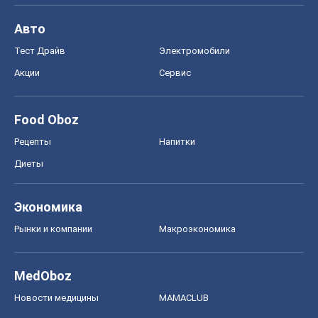
Рецепты
Напитки
Диеты
Экономика
Рынки и компании
Mакроэкономика
MedOboz
Новости медицины
MAMACLUB
Шоу
Афиша
Сплетни
Красота
Мода
Женский Журнал