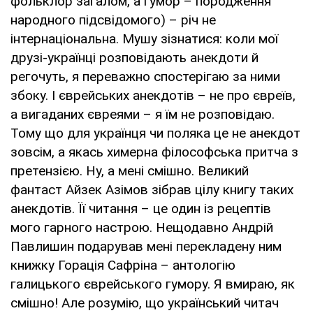
фольклор загалом, а гумор – породження
народного підсвідомого) – річ не
інтернаціональна. Мушу зізнатися: коли мої
друзі-українці розповідають анекдоти й
регочуть, я переважно спостерігаю за ними
збоку. І єврейських анекдотів – не про євреїв,
а вигаданих євреями – я їм не розповідаю.
Тому що для українця чи поляка це не анекдот
зовсім, а якась химерна філософська притча з
претензією. Ну, а мені смішно. Великий
фантаст Айзек Азімов зібрав цілу книгу таких
анекдотів. Її читання – це один із рецептів
мого гарного настрою. Нещодавно Андрій
Павлишин подарував мені перекладену ним
книжку Горація Сафріна – антологію
галицького єврейського гумору. Я вмираю, як
смішно! Але розумію, що український читач