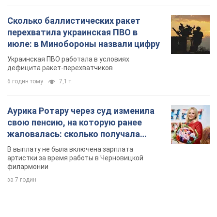
50-летняя Lama раскрыла секреты своей
красоты и ответила на упреки, что сохраняет
молодость, ведь у нее нет детей
По словам певицы, она не делает ничего необычного
3 години тому
6,0 т.
Сколько баллистических ракет
перехватила украинская ПВО в
июле: в Минобороны назвали цифру
Украинская ПВО работала в условиях
дефицита ракет-перехватчиков
6 годин тому
7,1 т.