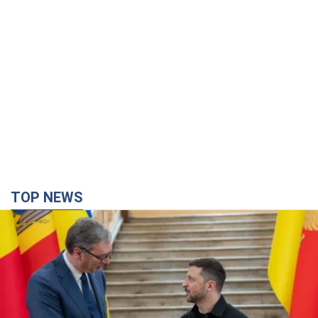
Аурика Ротару через суд изменила
свою пенсию, на которую ранее
жаловалась: сколько получала
певица
В выплату не была включена зарплата
артистки за время работы в Черновицкой
филармонии
за 7 годин