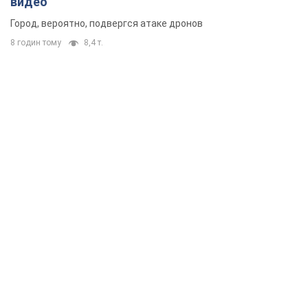
Третий армейский корпус создает для
российских оккупантов на Лиманском
направлении критический дискомфорт: как это
удалось
Сейчас это перерастает в кризис для всей группировки
4 години тому
50,3 т.
В оккупированной Ялте прогремели мощные
взрывы: поднимается черный дым. Фото и
видео
Город, вероятно, подвергся атаке дронов
8 годин тому
8,4 т.