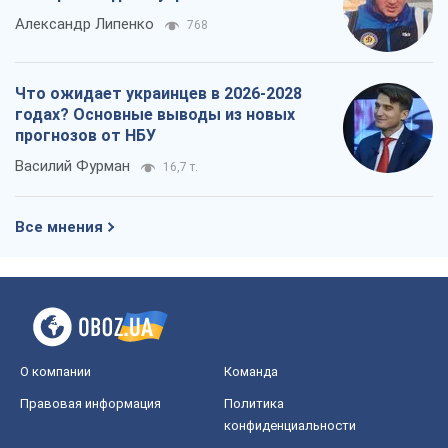
КНДР как катализатор войны, или О
новом этапе российско-
северокорейского союза
Алексей Кущ
2,1 т.
Выход в элиту ЧМ и триумф "Сокола":
что происходит в украинском хоккее
Александр Липенко
768
Что ожидает украинцев в 2026-2028
годах? Основные выводы из новых
прогнозов от НБУ
Василий Фурман
16,7 т.
Все мнения