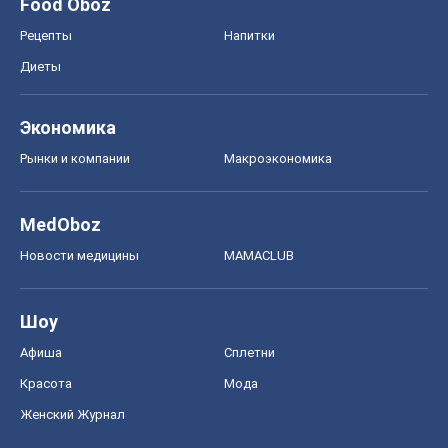
ЗНО
НМТ
СНГ решебники
Авто
Тест Драйв
Электромобили
Акции
Сервис
Food Oboz
Рецепты
Напитки
Диеты
Экономика
Рынки и компании
Mакроэкономика
MedOboz