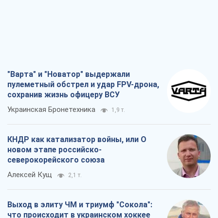
проверить НАТО войной
Леонид Невзлин
1,3 т.
"Варта" и "Новатор" выдержали
пулеметный обстрел и удар FPV-дрона,
сохранив жизнь офицеру ВСУ
Украинская Бронетехника
1,9 т.