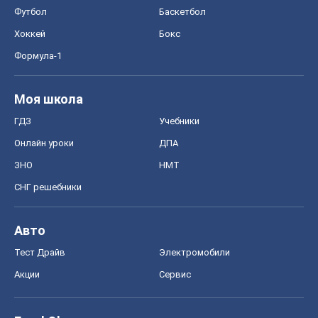
Регионы Украины
Киев
Харьков
Запорожье
Днепр
Черкассы
Спорт
Футбол
Баскетбол
Хоккей
Бокс
Формула-1
Моя школа
ГДЗ
Учебники
Онлайн уроки
ДПА