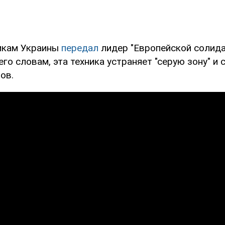
икам Украины
передал
лидер "Европейской солида
го словам, эта техника устраняет "серую зону" и 
ов.