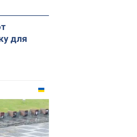
от
ку для