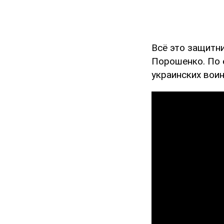
Всё это защитн
Порошенко. По е
украинских воин