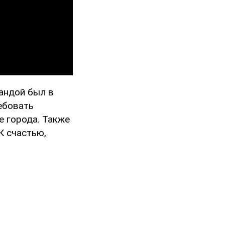
мандой был в
ебовать
е города. Также
К счастью,