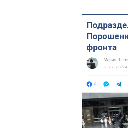
Подразде
Порошенк
фронта
Мария Шевч
8.07.2026 09:4
0