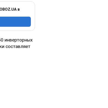
 OBOZ.UA в
50 инверторных
ики составляет