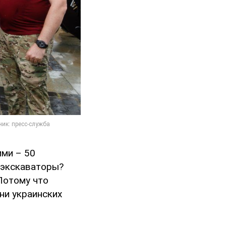
ими – 50
 экскаваторы?
 Потому что
зни украинских