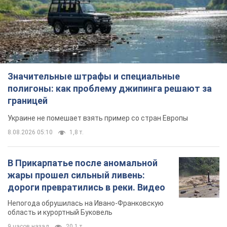
Значительные штрафы и специальные
полигоны: как проблему джипинга решают за
границей
Украине не помешает взять пример со стран Европы
8.08.2026 05:10
1,8 т.
В Прикарпатье после аномальной
жары прошел сильный ливень:
дороги превратились в реки. Видео
Непогода обрушилась на Ивано-Франковскую
область и курортный Буковель
9 часов назад
20,1 т.