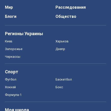
Мир
Расследования
Блоги
Общество
Регионы Украины
Киев
Харьков
Запорожье
Днепр
Черкассы
Спорт
Футбол
Баскетбол
Хоккей
Бокс
Формула-1
Моя школа