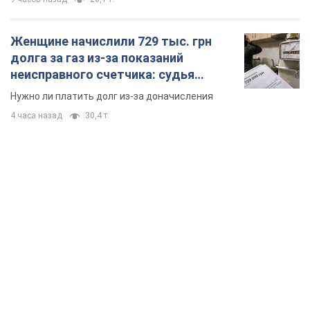
Женщине начислили 729 тыс. грн
долга за газ из-за показаний
неисправного счетчика: судья
вынес неожиданное решение
Нужно ли платить долг из-за доначисления
4 часа назад
30,4 т.