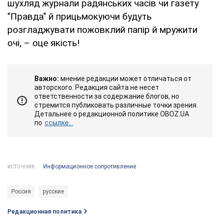
шухляд журнали радянських часів чи газету
"Правда" й прицьмокуючи будуть
розгладжувати пожовклий папір й мружити
очі, – оце якість!
Важно:
мнение редакции может отличаться от
авторского. Редакция сайта не несет
ответственности за содержание блогов, но
стремится публиковать различные точки зрения.
Детальнее о редакционной политике OBOZ.UA
по
ссылке...
Информационное сопротивление
ИСТОЧНИК:
Россия
русские
Редакционная политика