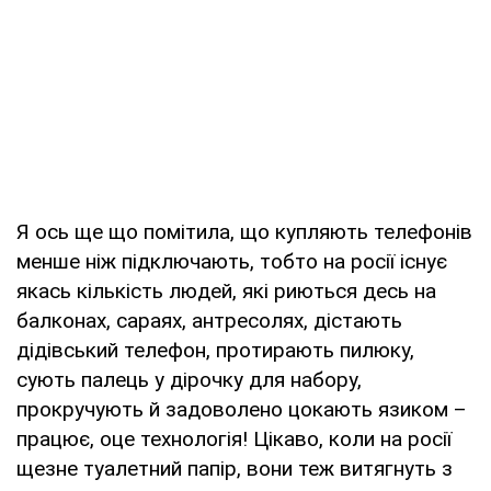
Я ось ще що помітила, що купляють телефонів
менше ніж підключають, тобто на росії існує
якась кількість людей, які риються десь на
балконах, сараях, антресолях, дістають
дідівський телефон, протирають пилюку,
сують палець у дірочку для набору,
прокручують й задоволено цокають язиком –
працює, оце технологія! Цікаво, коли на росії
щезне туалетний папір, вони теж витягнуть з