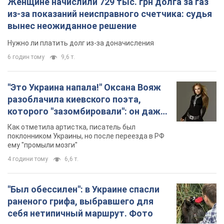
Женщине начислили 729 тыс. грн долга за газ
из-за показаний неисправного счетчика: судья
вынес неожиданное решение
Нужно ли платить долг из-за доначисления
6 годин тому
9,6 т.
"Это Украина напала!" Оксана Вояж
разоблачила киевского поэта,
которого "зазомбировали": он даже
русского не знал, а теперь хочет
Как отметила артистка, писатель был
геноцида украинцев
поклонником Украины, но после переезда в РФ
ему "промыли мозги"
4 години тому
6,6 т.
"Был обессилен": в Украине спасли
раненого грифа, выбравшего для
себя нетипичный маршрут. Фото