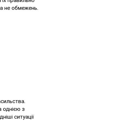
 їх правильно
 а не обмежень.
асильства.
а однією з
дніші ситуації