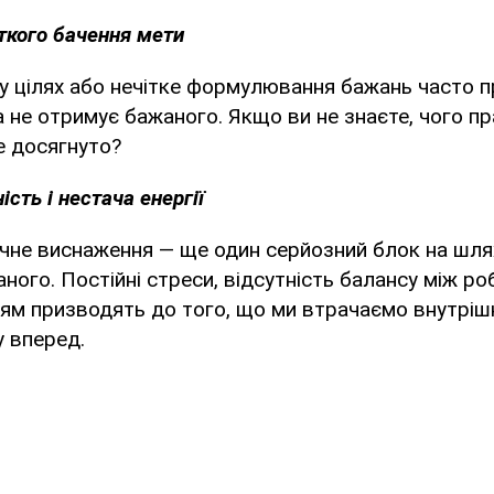
іткого бачення мети
у цілях або нечітке формулювання бажань часто 
 не отримує бажаного. Якщо ви не знаєте, чого пра
е досягнуто?
сть і нестача енергії
ичне виснаження — ще один серйозний блок на шля
ного. Постійні стреси, відсутність балансу між р
ям призводять до того, що ми втрачаємо внутріш
у вперед.