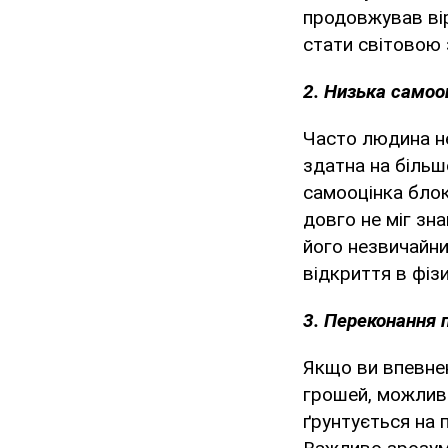
продовжував ві
стати світовою 
2. Низька самоо
Часто людина не
здатна на більш
самооцінка блок
довго не міг зн
його незвичайни
відкриття в фізи
3. Переконання 
Якщо ви впевнен
грошей, можлив
ґрунтується на 