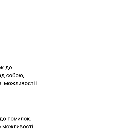
ок до
ад собою,
і можливості і
 до помилок.
до можливості