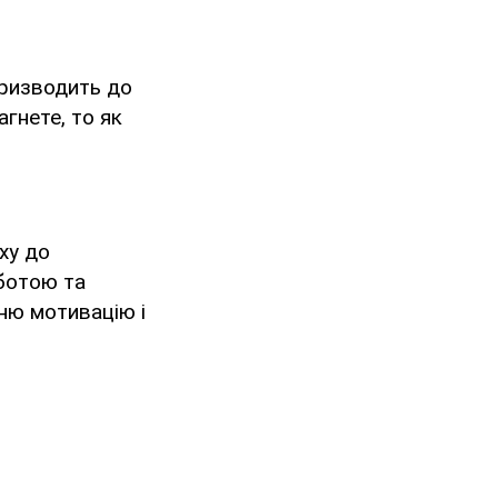
призводить до
гнете, то як
ху до
оботою та
ню мотивацію і