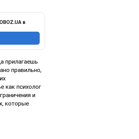
 OBOZ.UA в
да прилагаешь
лано правильно,
их
е как психолог
граничения и
х, которые