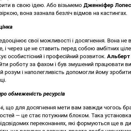
рити в свою ідею. Або візьмемо
Дженніфер Лопе
зіркою, вона зазнала безліч відмов на кастингах.
цінка
дооцінює свої можливості і досягнення. Вона не в
е, і через це не ставить перед собою амбітних ціл
ує особистісний і професійний розвиток.
Альберт
айти роботу за фахом і був змушений працювати в
й розум і наполегливість допомогли йому зробити
ці.
про обмеженість ресурсів
і, що для досягнення мети вам завжди чогось бра
остей — це стає потужним блоком. Така установка
підсвідомих переконаннях, які формуються ще в ди