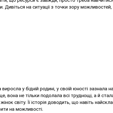
ти, що ресурси є завжди, просто треба навчитися
. Дивіться на ситуації з точки зору можливостей,
а виросла у бідній родині, у своїй юності зазнала н
е, вона не тільки подолала всі труднощі, а й стал
інок світу. Її історія доводить, що навіть найскла
ити на можливості.