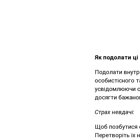
Як подолати ці
Подолати внутрі
особистісного т
усвідомлюючи св
досягти бажаног
Страх невдачі:
Щоб позбутися с
Перетворіть їх 