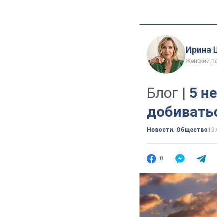
Ирина 
Женский пс
Блог |
5 н
добивать
Новости. Общество
19.
0