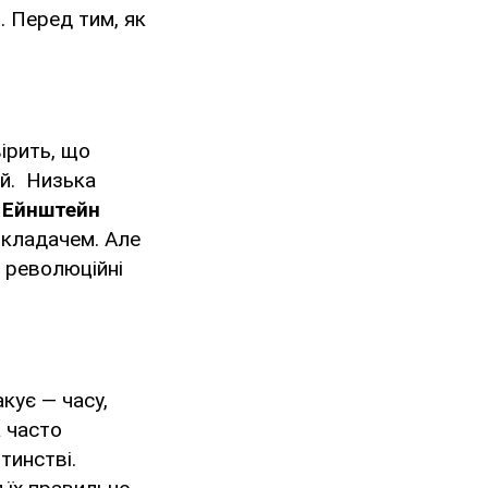
с
. Перед тим, як
ірить, що
ей. Низька
 Ейнштейн
икладачем. Але
 революційні
кує — часу,
 часто
тинстві.