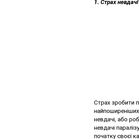
1. Страх невдачі
Страх зробити п
найпоширеніших 
невдачі, або ро
невдачі паралізу
початку своєї ка