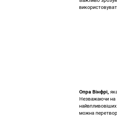
Важливо зрозумі
використовувати
Опра Вінфрі,
як
Незважаючи на ц
найвпливовіших ж
можна перетвор