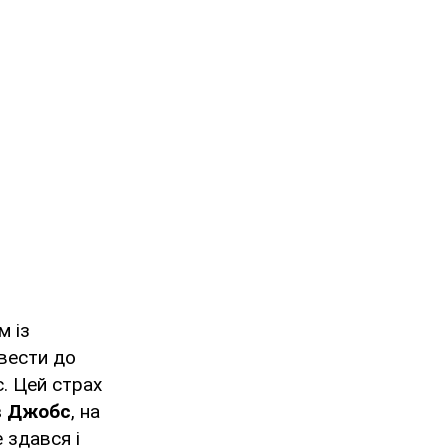
м із
ивести до
. Цей страх
в Джобс
, на
 здався і