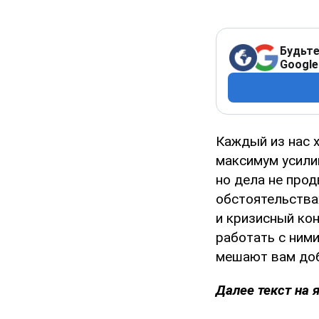
Будьте
Google
Каждый из нас х
максимум усилий
но дела не про
обстоятельствах
и кризисный кон
работать с ними
мешают вам доб
Далее текст на 