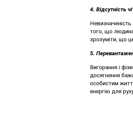
4. Відсутність ч
Невизначеність 
того, що людина
зрозуміти, що ц
5. Перевантажені
Вигорання і фіз
досягнення бажа
особистим житт
енергію для рух