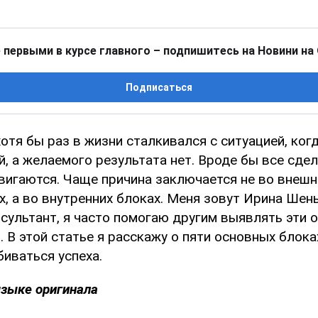
 первыми в курсе главного – подпишитесь на Новини на
Подписаться
отя бы раз в жизни сталкивался с ситуацией, ког
, а желаемого результата нет. Вроде бы все сде
двигаются. Чаще причина заключается не во внешн
, а во внутренних блоках. Меня зовут Ирина Шень
сультант, я часто помогаю другим выявлять эти о
. В этой статье я расскажу о пяти основных блока
иваться успеха.
языке оригинала