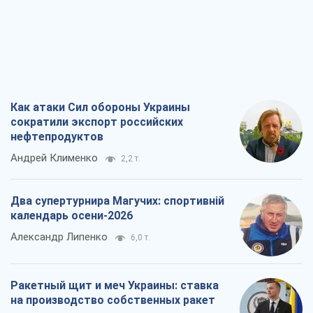
Два супертурнира Магучих: спортивній
календарь осени-2026
Александр Липенко
6,0 т.
Ракетный щит и меч Украины: ставка
на производство собственных ракет
Кирилл Татаринов
2,9 т.
Посмертная "презумпция виновности":
кто разрешил ТЦК судить погибших
защитников
Марина Ставнійчук
6,6 т.
Все мнения