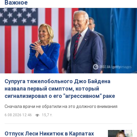
назвала первый симптом, который
сигнализировал о его "агрессивном" раке
Сначала врачи не обратили на это должного внимания
6.08.2026 12:46
15,7 т.
Отпуск Леси Никитюк в Карпатах
обернулся скандалом: почему
ведущую несправедливо захейтили
Знаменитость вышла на прямую
коммуникацию в сети и расставила все точки
над "i"
10 годин тому
12,5 т.
"Динамо" с победы стартовало в
квалификации Лиги конференций.
Видео
Матч прошел в Люблине