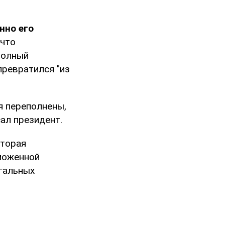
нно его
 что
полный
превратился "из
я переполнены,
сал президент.
оторая
моженной
егальных