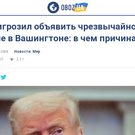
игрозил объявить чрезвычайн
е в Вашингтоне: в чем причин
кова
Новости. Мир
55
3,3 т.