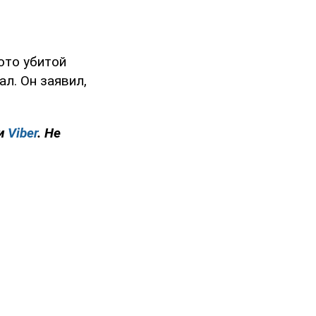
то убитой
л. Он заявил,
и
Viber
. Не