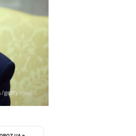
 OBOZ.UA в