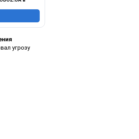
ения
звал угрозу