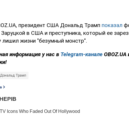
BOZ.UA, президент США Дональд Трамп
показал
фо
Заруцкой в США и преступника, который ее зареза
у лишил жизни "безумный монстр".
ная информация у нас в
Telegram-канале
OBOZ.UA 
ки!
Дональд Трамп
а