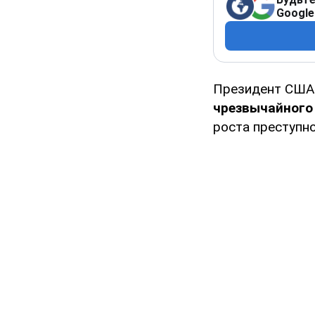
Google
Президент СШ
чрезвычайного
роста преступно