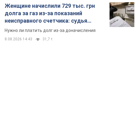
Женщине начислили 729 тыс. грн
долга за газ из-за показаний
неисправного счетчика: судья
вынес неожиданное решение
Нужно ли платить долг из-за доначисления
8.08.2026 14:43
31,7 т.