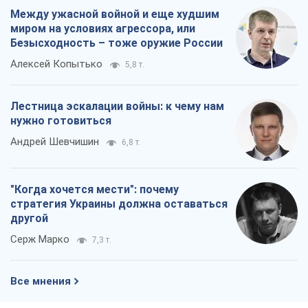
Между ужасной войной и еще худшим
миром на условиях агрессора, или
Безысходность – тоже оружие России
Алексей Копытько
5,8 т.
Лестница эскалации войны: к чему нам
нужно готовиться
Андрей Шевчишин
6,8 т.
"Когда хочется мести": почему
стратегия Украины должна оставаться
другой
Серж Марко
7,3 т.
Все мнения