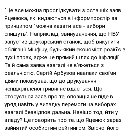
"Це все можна прослідкувати з останніх заяв
Яценюка, які кидаються в інформпростір за
принципом "можна казати все - вибори
спишуть". Наприклад, звинувачення, що НБУ
запустив друкарський станок, щоб викупити
облігації Мінфіну, будь-який економіст розіб'є в
пух і ппрах, адже це прямий шлях до інфляції.
Та й сама заява взагалі не в'яжеться з
реальністю. Сергій Арбузов навпаки своїми
діями показував, що до друкуваннч
непідкріпленої гривні не вдається. Що
стосується заяв про те, опозиція не піде в
уряд навіть у випадку перемоги на виборах
взагалі безвідповідальна. Навіщо тоді йти у
владу? Це говорить про те, що Яценюк зараз
зайнятий особистим рейтингом. Звісно, його