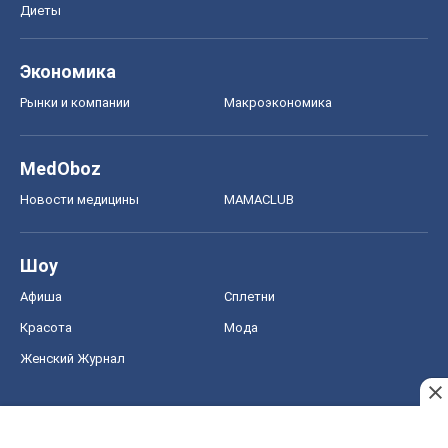
Диеты
Экономика
Рынки и компании
Mакроэкономика
MedOboz
Новости медицины
MAMACLUB
Шоу
Афиша
Сплетни
Красота
Мода
Женский Журнал