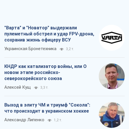
"Варта" и "Новатор" выдержали
пулеметный обстрел и удар FPV-дрона,
сохранив жизнь офицеру ВСУ
Украинская Бронетехника
3,2 т.
КНДР как катализатор войны, или О
новом этапе российско-
северокорейского союза
Алексей Кущ
3,3 т.
Выход в элиту ЧМ и триумф "Сокола":
что происходит в украинском хоккее
Александр Липенко
1,2 т.