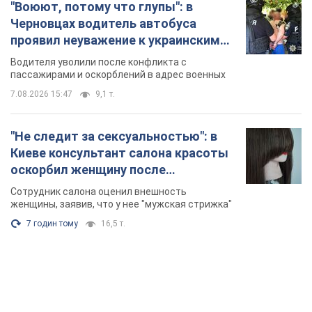
"Воюют, потому что глупы": в
Черновцах водитель автобуса
проявил неуважение к украинским
военным и поплатился за это.
Водителя уволили после конфликта с
Видео
пассажирами и оскорблений в адрес военных
7.08.2026 15:47
9,1 т.
"Не следит за сексуальностью": в
Киеве консультант салона красоты
оскорбил женщину после
химиотерапии, разгорелся скандал.
Сотрудник салона оценил внешность
Фото
женщины, заявив, что у нее "мужская стрижка"
7 годин тому
16,5 т.