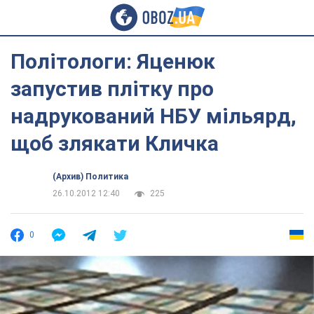
Політологи: Яценюк
запустив плітку про
надрукований НБУ мільярд,
щоб злякати Кличка
(Архив) Политика
26.10.2012 12:40
225
0