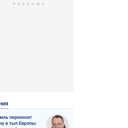
ения
мль переносит
ну в тыл Европы: