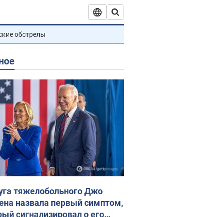
ские обстрелы
ное
уга тяжелобольного Джо
ена назвала первый симптом,
рый сигнализировал о его