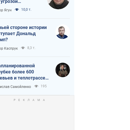
 угрозой
тическая
10,0 т.
ор Ягун
истика
чьей стороне истории
тупает Дональд
мп?
8,3 т.
ор Каспрук
апланированной
убке более 600
евьев и теплотрассе:
 происходит на
195
ислав Самойленко
емках в Киеве