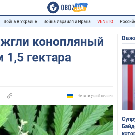
Война в Украине
Война Израиля и Ирана
VENETO
Россий
Важ
ожгли конопляный
 1,5 гектара
Читати українською
Супр
Байд
кото