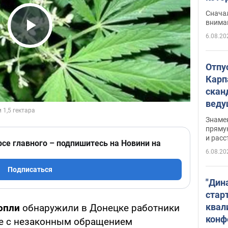
"агр
Сначал
внима
6.08.20
Play Video
Отпу
Карп
скан
вед
несп
Знаме
захе
пряму
и расс
рсе главного – подпишитесь на Новини на
6.08.20
Подписаться
"Дин
стар
квал
опли
обнаружили в Донецке работники
конф
бе с незаконным обращением