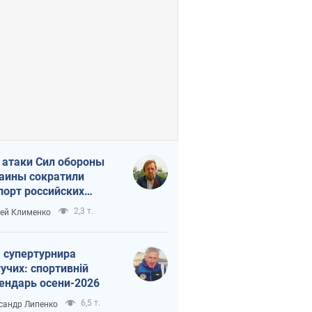
 атаки Сил обороны
аины сократили
порт российских
тепродуктов
2,3 т.
ей Клименко
 супертурнира
учих: спортивній
ендарь осени-2026
6,5 т.
сандр Липенко