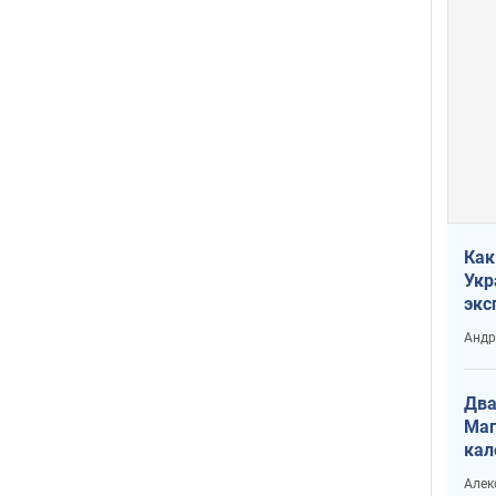
Как
Укр
экс
неф
Андр
Два
Маг
кал
Алек