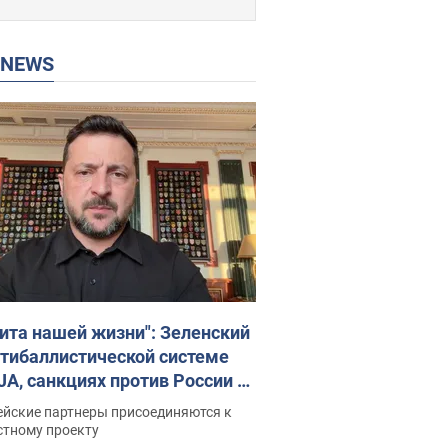
P NEWS
ита нашей жизни": Зеленский
нтибаллистической системе
JA, санкциях против России и
ержке аграриев. Видео
ейские партнеры присоединяются к
стному проекту