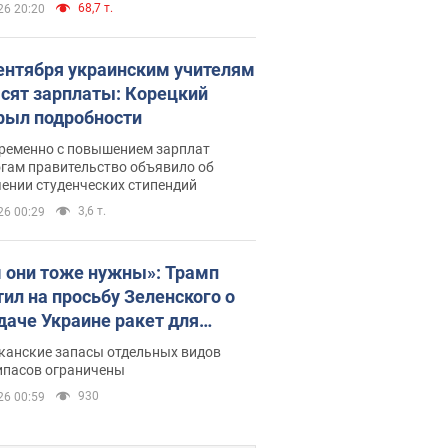
68,7 т.
26 20:20
сентября украинским учителям
сят зарплаты: Корецкий
рыл подробности
ременно с повышением зарплат
огам правительство объявило об
ении студенческих стипендий
3,6 т.
26 00:29
 они тоже нужны»: Трамп
тил на просьбу Зеленского о
даче Украине ракет для
ot
канские запасы отдельных видов
ипасов ограничены
930
26 00:59