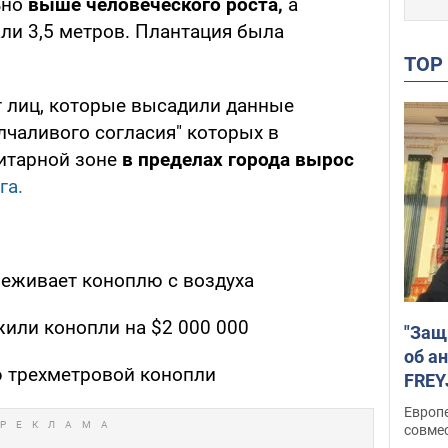
ьно
выше человеческого роста,
а
ли 3,5 метров. Плантация была
TO
лиц, которые высадили данные
олчаливого согласия" которых в
итарной зоне
в пределах города вырос
га.
еживает коноплю с воздуха
жили конопли на $2 000 000
"Защ
об а
ю трехметровой конопли
FREY
подд
Европ
совме