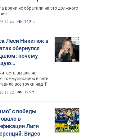
ессивном" раке
а врачи не обратили на это должного
ния
16,2 т.
26 12:46
ск Леси Никитюк в
атах обернулся
далом: почему
ущую
раведливо
нитость вышла на
йтили
ю коммуникацию в сети
тавила все точки над "i"
12,9 т.
26 17:32
амо" с победы
товало в
ификации Лиги
еренций. Видео