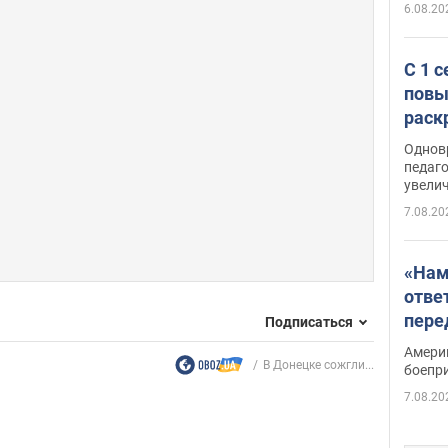
6.08.20
С 1 
повы
раск
Однов
педаг
увелич
7.08.20
«Нам
отве
пере
Подписаться
Patri
Амери
В Донецке сожгли...
боепр
7.08.20