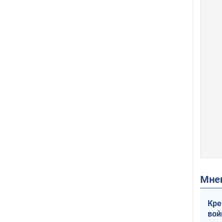
Мн
Кре
вой