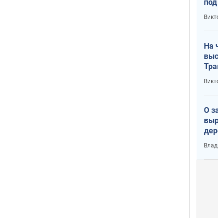
под
кри
Викт
лог
На 
выс
Тра
Викт
О з
выр
дер
что
Влад
Тер